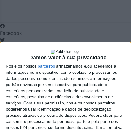
Facebook
Twitter
Damos valor à sua privacidade
Email
Nós e os nossos
parceiros
armazenamos e/ou acedemos a
informações num dispositivo, como cookies, e processamos
WhatsApp
dados pessoais, como identificadores únicos e informações
Deixe um comentário
padrão enviadas por um dispositivo para publicidade e
conteúdos personalizados, medição de publicidade e
conteúdos, pesquisa de audiências e desenvolvimento de
O seu endereço de email não será publicado.
Campos
serviços.
Com a sua permissão, nós e os nossos parceiros
obrigatórios marcados com
*
poderemos usar identificação e dados de geolocalização
precisos através da procura de dispositivos. Poderá clicar para
Comentário
*
consentir o processamento por nossa parte e pela parte dos
nossos 824 parceiros, conforme descrito acima. Em alternativa,