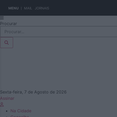
MENU
MAIL
JORNAIS
Pular
Procurar
para
o
conteúdo
Sexta-feira, 7 de Agosto de 2026
Assinar
Na Cidade