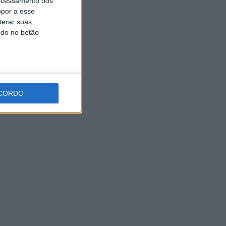
ocessamento dos
opor a esse
terar suas
ndo no botão
CORDO