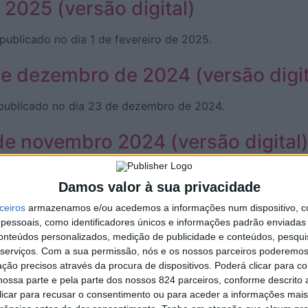
 2025 (versão digital)
publicado no dia 1 de fevereiro de 2025.
de dezembro de 2024 (versão digit
, publicado no dia 23 de dezembro de 2024.
 de novembro 2024 (versão digital
, publicado no dia 30 de novembro de 2024.
Damos valor à sua privacidade
de outubro 2024 (versão digital)
ceiros
armazenamos e/ou acedemos a informações num dispositivo, c
essoais, como identificadores únicos e informações padrão enviadas 
conteúdos personalizados, medição de publicidade e conteúdos, pesqui
 publicado no dia 25 de outubro de 2024.
serviços.
Com a sua permissão, nós e os nossos parceiros poderemos 
ção precisos através da procura de dispositivos. Poderá clicar para co
e agosto 2024 (versão digital)
ossa parte e pela parte dos nossos 824 parceiros, conforme descrito
 clicar para recusar o consentimento ou para aceder a informações ma
 publicado no dia 09 de agosto de 2024.