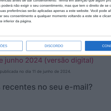
erências antes de dar consentimento.
Tenha em atenção que algum pr
 poderá não exigir o seu consentimento, mas que tem o direito de se 
aniversário
uas preferências serão aplicadas apenas a este website. Você pode al
rar seu consentimento a qualquer momento voltando a este site e clica
e inferior da página.
e julho 2024 (versão digital)
ÇÕES
DISCORDO
CON
 publicada no dia 26 de julho de 2024.
e junho 2024 (versão digital)
 publicada no dia 11 de junho de 2024.
s recentes no seu e-mail?
.