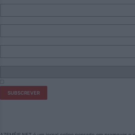
Apelido
Email
Eu sou
Li e aceito os termos e condições do Azeméis.Net.
AZEMÉIS.NET é um jornal online pensado em promover o que