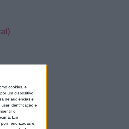
al)
)
omo cookies, e
por um dispositivo
sa de audiências e
usar identificação e
nsentir o
 acima. Em
is pormenorizadas e