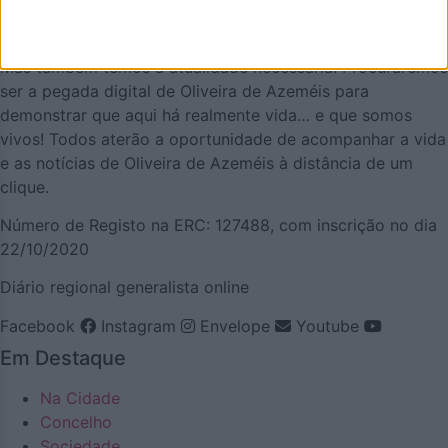
projeto que olha para o nosso concelho, e a nossa gente,
pela positiva e que quer puxar pelo orgulho oliveirense.
Mas também temos a atualidade necessária. Procuraremos
ser a pegada digital de Oliveira de Azeméis para
demonstrar que aqui há realmente vida… e que somos
vivos! Todos aterão a oportunidade de acompanhar a vida
e as notícias de Oliveira de Azeméis à distância de um
clique.
Número de Registo na ERC: 127488, com inscrição no dia
22/10/2020
Diário regional generalista online
Facebook
Instagram
Envelope
Youtube
Em Destaque
Na Cidade
Concelho
Sociedade