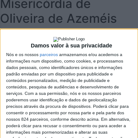
Misericórdia de
Oliveira de Azeméis
> No âmbito da sua Política de Responsabilidade Social,
esta loja doará, diariamente e desde o primeiro dia, bens
Damos valor à sua privacidade
de primeira necessidade à Santa Casa da Misericórdia de
Nós e os nossos
parceiros
armazenamos e/ou acedemos a
Oliveira de Azeméis.
informações num dispositivo, como cookies, e processamos
dados pessoais, como identificadores únicos e informações
padrão enviadas por um dispositivo para publicidade e
conteúdos personalizados, medição de publicidade e
conteúdos, pesquisa de audiências e desenvolvimento de
serviços.
Com a sua permissão, nós e os nossos parceiros
poderemos usar identificação e dados de geolocalização
precisos através da procura de dispositivos. Poderá clicar para
consentir o processamento por nossa parte e pela parte dos
António Lamego e Vitor Machado, da Santa Casa da
nossos 824 parceiros, conforme descrito acima. Em alternativa,
Misericórdia de Oliveira de Azeméis, e Carla Cunha, da
poderá clicar para recusar o consentimento ou para aceder a
Mercadona, na assinatura do acordo de colaboração.
informações mais pormenorizadas e alterar as suas