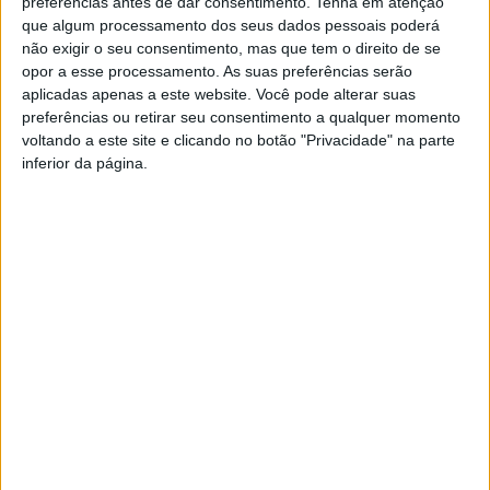
preferências antes de dar consentimento.
Tenha em atenção
que algum processamento dos seus dados pessoais poderá
não exigir o seu consentimento, mas que tem o direito de se
opor a esse processamento. As suas preferências serão
aplicadas apenas a este website. Você pode alterar suas
preferências ou retirar seu consentimento a qualquer momento
voltando a este site e clicando no botão "Privacidade" na parte
Azemeis.net
inferior da página.
25 de Julho de 2024, 10:08
A
Mercadona inaugurará no dia 8 de agosto,
pelas 9h00 , o seu supermercado de Oliveira
de Azeméis, localizado na rua 12 de
Dezembro, n.º 40, e no âmbito desta abertura
a empresa assinou um protocolo de
colaboração com a Santa Casa da Misericórdia de Oliveira
de Azeméis. A doação de alimentos é uma das principais