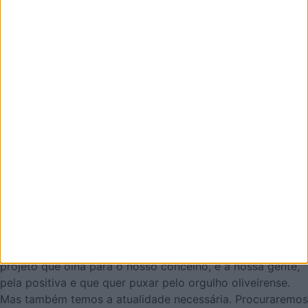
Email
Eu sou
Li e aceito os termos e condições do Azeméis.Net.
AZEMÉIS.NET é um jornal online pensado em promover o
que de melhor se faz em Oliveira de Azeméis. É um
projeto que olha para o nosso concelho, e a nossa gente,
pela positiva e que quer puxar pelo orgulho oliveirense.
Mas também temos a atualidade necessária. Procuraremos