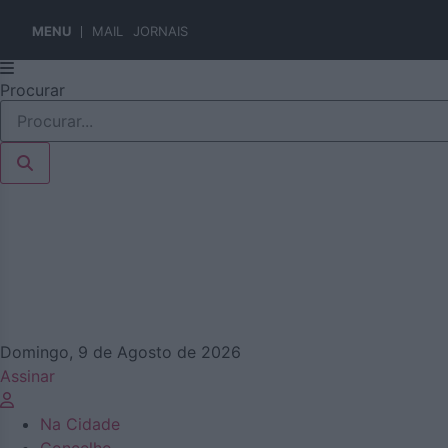
MENU
MAIL
JORNAIS
Pular
Procurar
para
o
conteúdo
Domingo, 9 de Agosto de 2026
Assinar
Na Cidade