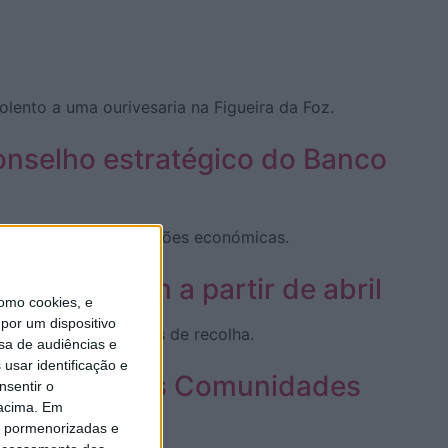
olento a uma ourivesaria na Figueira da Foz.
onselho estratégico do Banco
da indústria nas decisões económicas.
 reciclagem a partir de abril
omo cookies, e
por um dispositivo
 de bebidas em pontos de recolha.
sa de audiências e
usar identificação e
 de Estado das Comunidades
nsentir o
 acima. Em
is pormenorizadas e