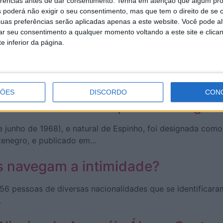
erências antes de dar consentimento.
Tenha em atenção que algum pr
s (quase) três mandatos na autarquia de Santa Maria da Fe
 poderá não exigir o seu consentimento, mas que tem o direito de se 
uas preferências serão aplicadas apenas a este website. Você pode al
rar seu consentimento a qualquer momento voltando a este site e clica
eiro, PSD voltará a presidir Área
e inferior da página.
rança do Conselho Metropolitano do Porto até 2029, onde es
ÇÕES
DISCORDO
CON
a nova secretária pessoal do gabi
 junho de 1968), e natural de Espinho, foi designada como
enegro, e publicado em...
s navegam a intimidade?
56 pessoas de diversas nacionalidades que se identificar
.