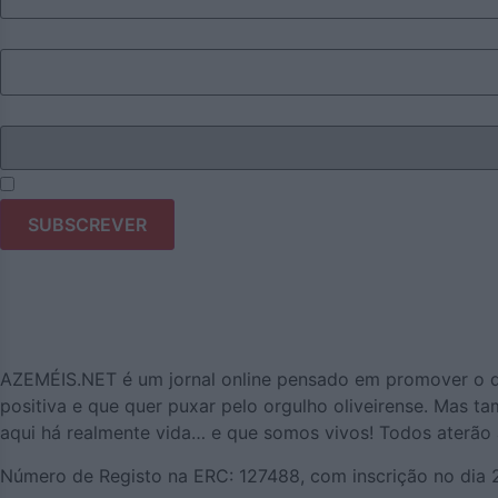
Email
Eu sou
Li e aceito os termos e condições do Azeméis.Net.
AZEMÉIS.NET é um jornal online pensado em promover o que
positiva e que quer puxar pelo orgulho oliveirense. Mas 
aqui há realmente vida… e que somos vivos! Todos aterão a
Número de Registo na ERC: 127488, com inscrição no dia