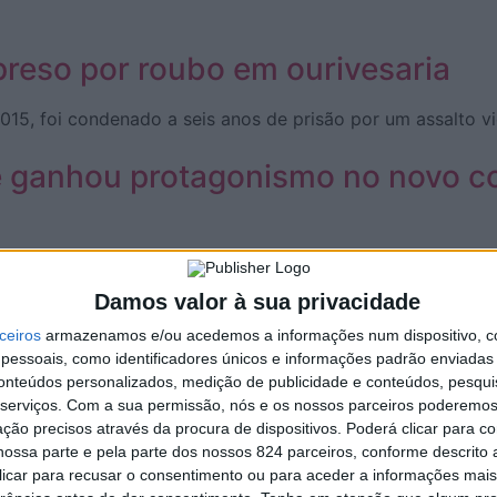
preso por roubo em ourivesaria
015, foi condenado a seis anos de prisão por um assalto vi
e ganhou protagonismo no novo c
estratégico do Banco de Fomento, reforçando a influência 
Damos valor à sua privacidade
mo vai funcionar o novo sistema de
ceiros
armazenamos e/ou acedemos a informações num dispositivo, c
essoais, como identificadores únicos e informações padrão enviadas 
erar 10 cêntimos ao devolver garrafas de plástico e latas
conteúdos personalizados, medição de publicidade e conteúdos, pesqui
serviços.
Com a sua permissão, nós e os nossos parceiros poderemos 
reira para adjunto na secretaria
ção precisos através da procura de dispositivos. Poderá clicar para co
ossa parte e pela parte dos nossos 824 parceiros, conforme descrito
 clicar para recusar o consentimento ou para aceder a informações ma