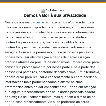
Damos valor à sua privacidade
Nós e os nossos
parceiros
armazenamos e/ou acedemos a
informações num dispositivo, como cookies, e processamos
dados pessoais, como identificadores únicos e informações
padrão enviadas por um dispositivo para publicidade e
Prev
Anterior
Jorge Pinto tem acordo com UD
conteúdos personalizados, medição de publicidade e
Oliveirense SAD para suceder António Campos
conteúdos, pesquisa de audiências e desenvolvimento de
Seguinte
João Figueiredo continuará ao leme da UD
serviços.
Com a sua permissão, nós e os nossos parceiros
poderemos usar identificação e dados de geolocalização
Oliveirense
Next
precisos através da procura de dispositivos. Poderá clicar para
LEIA TAMBÉM
consentir o processamento por nossa parte e pela parte dos
nossos 824 parceiros, conforme descrito acima. Em alternativa,
poderá clicar para recusar o consentimento ou para aceder a
Festas La Salette
informações mais pormenorizadas e alterar as suas
Festas La Salette
preferências antes de dar consentimento.
Tenha em atenção
2026: Milhares de
que algum processamento dos seus dados pessoais poderá
não exigir o seu consentimento, mas que tem o direito de se
velas, uma só fé e
opor a esse processamento. As suas preferências serão
emoção (imagens)