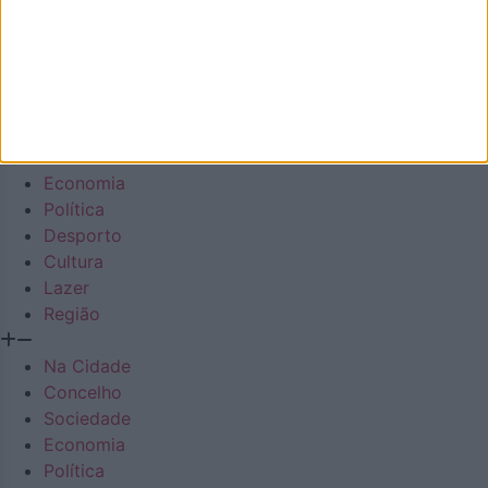
Facebook
Instagram
Envelope
Youtube
Em Destaque
Na Cidade
Concelho
Sociedade
Economia
Política
Desporto
Cultura
Lazer
Região
Na Cidade
Concelho
Sociedade
Economia
Política