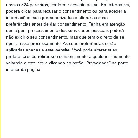
nossos 824 parceiros, conforme descrito acima. Em alternativa,
P
poderá clicar para recusar o consentimento ou para aceder a
informações mais pormenorizadas e alterar as suas
ortugal
preferências antes de dar consentimento.
Tenha em atenção
vive
que algum processamento dos seus dados pessoais poderá
um
não exigir o seu consentimento, mas que tem o direito de se
opor a esse processamento. As suas preferências serão
momento crucial da
aplicadas apenas a este website. Você pode alterar suas
sua história,
preferências ou retirar seu consentimento a qualquer momento
voltando a este site e clicando no botão "Privacidade" na parte
confrontado com
inferior da página.
desafios
inesperados e
particularmente
exigentes que nos
envolvem a todos,
de forma individual
e como comunidade. Foi, precisamente, neste momento,
reconhecidamente considerado como o mais difícil que o
país viveu nos últimos cem anos, que o Parlamento
Português aprovou a lei da Eutanásia.