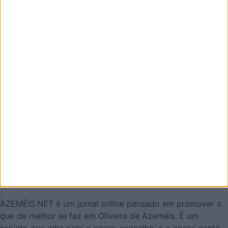
Apelido
Email
Eu sou
Li e aceito os termos e condições do Azeméis.Net.
AZEMÉIS.NET é um jornal online pensado em promover o
que de melhor se faz em Oliveira de Azeméis. É um
projeto que olha para o nosso concelho, e a nossa gente,