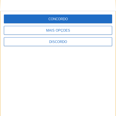
CONCORDO
MAIS OPÇÕES
DISCORDO
Prev
Anterior
Teletrabalho: é necessária uma reflexão
Seguinte
O contexto da Reorganização Territorial das
Freguesias
Next
LEIA TAMBÉM