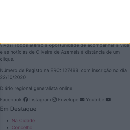
que de melhor se faz em Oliveira de Azeméis. É um
projeto que olha para o nosso concelho, e a nossa gente,
pela positiva e que quer puxar pelo orgulho oliveirense.
Mas também temos a atualidade necessária. Procuraremos
ser a pegada digital de Oliveira de Azeméis para
demonstrar que aqui há realmente vida… e que somos
vivos! Todos aterão a oportunidade de acompanhar a vida
e as notícias de Oliveira de Azeméis à distância de um
clique.
Número de Registo na ERC: 127488, com inscrição no dia
22/10/2020
Diário regional generalista online
Facebook
Instagram
Envelope
Youtube
Em Destaque
Na Cidade
Concelho