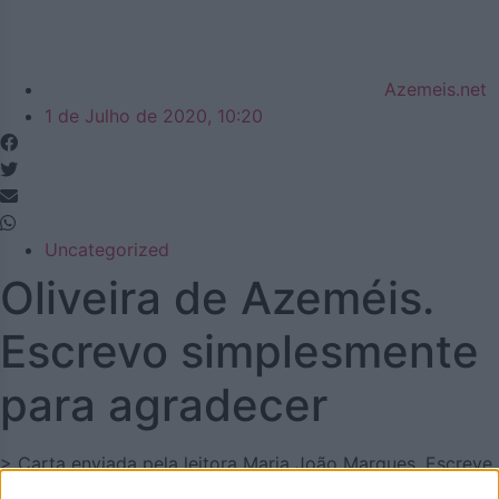
Azemeis.net
1 de Julho de 2020, 10:20
Uncategorized
Oliveira de Azeméis.
Escrevo simplesmente
para agradecer
> Carta enviada pela leitora Maria João Marques. Escreve
sobre os seus sentimentos por Oliveira de Azeméis.