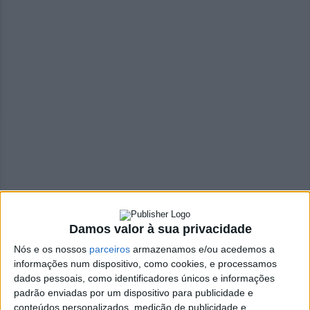
Damos valor à sua privacidade
Neste mandato o município de Oliveira de Azeméis já
Nós e os nossos
parceiros
armazenamos e/ou acedemos a
anunciou investimentos na ordem dos
12 milhões de
informações num dispositivo, como cookies, e processamos
euros
na rede de água e saneamento. Metade deste valor
dados pessoais, como identificadores únicos e informações
foi apresentado recentemente pelo presidente da Câmara
padrão enviadas por um dispositivo para publicidade e
Municipal para as freguesias de Fajões, Madaíl, e Oliveira
conteúdos personalizados, medição de publicidade e