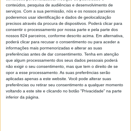
de Azeméis, tal como pode
ler aqui
. Trata-se de obras ao
conteúdos, pesquisa de audiências e desenvolvimento de
abrigado de uma candidatura POSEUR que estarão
serviços.
Com a sua permissão, nós e os nossos parceiros
poderemos usar identificação e dados de geolocalização
concluídas, no máximo, até ao início de 2023.
precisos através da procura de dispositivos. Poderá clicar para
A próxima fase também já está pensada.
“É ainda
consentir o processamento por nossa parte e pela parte dos
nossos 824 parceiros, conforme descrito acima. Em alternativa,
necessário um investimento de mais 13 milhões de rede
poderá clicar para recusar o consentimento ou para aceder a
água e 37 milhões de euros na rede de saneamento”
,
informações mais pormenorizadas e alterar as suas
revela Joaquim Jorge. E para estes investimentos há já um
preferências antes de dar consentimento.
Tenha em atenção
plano A e o plano B. O plano A passa pelo aproveitamento
que algum processamento dos seus dados pessoais poderá
de candidaturas a fundos europeus, mas caso não seja
não exigir o seu consentimento, mas que tem o direito de se
possível a autarquia já tem desenhado um plano de
opor a esse processamento. As suas preferências serão
investimento com investimento municipal.
aplicadas apenas a este website. Você pode alterar suas
preferências ou retirar seu consentimento a qualquer momento
O presidente da Câmara Municipal de Oliveira de Azeméis
voltando a este site e clicando no botão "Privacidade" na parte
encara o problema do saneamento como prioridade, e
inferior da página.
revela mesmo a decisão de adiamento de outros
investimentos no caso de não haver disponibilidade de
fundos europeus.
“São investimentos que têm de
necessariamente ser feitos. Não podem continuar a ser