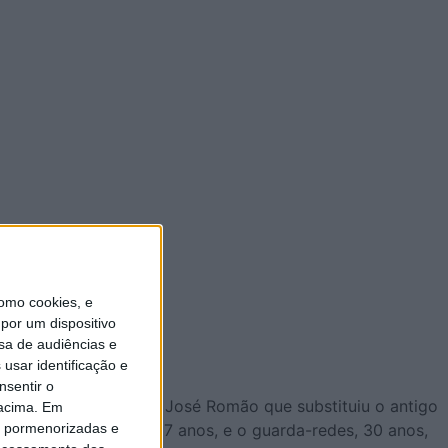
omo cookies, e
por um dispositivo
sa de audiências e
usar identificação e
nsentir o
utsal, da 3.ª Divisão. José Romão que substituiu o antigo
 acima. Em
is pormenorizadas e
 Marcelo Mateus, de 27 anos, e o guarda-redes, 30 anos,