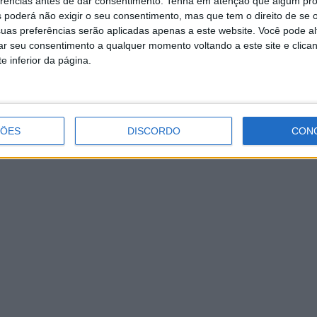
erências antes de dar consentimento.
Tenha em atenção que algum pr
m uma vez que no seu currículo conta a passagem pelo clu
 poderá não exigir o seu consentimento, mas que tem o direito de se 
 pelo clube de Covão Lobo estreou-se no último jogo da Ta
uas preferências serão aplicadas apenas a este website. Você pode al
rar seu consentimento a qualquer momento voltando a este site e clica
om a derrota da equipa de Oliveira de Azeméis por 7-1.
e inferior da página.
ÇÕES
DISCORDO
CON