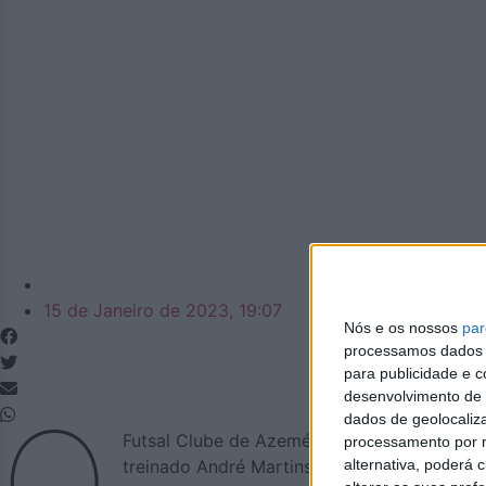
Azemeis.net
15 de Janeiro de 2023, 19:07
Nós e os nossos
par
processamos dados p
para publicidade e 
desenvolvimento de 
O
dados de geolocaliza
Futsal Clube de Azeméis reforçou-se no iníc
processamento por n
alternativa, poderá
treinado André Martins na liderança da equ