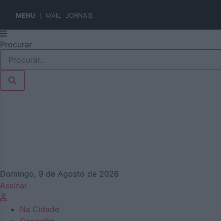
MENU
MAIL
JORNAIS
Pular
Procurar
para
o
conteúdo
Domingo, 9 de Agosto de 2026
Assinar
Na Cidade