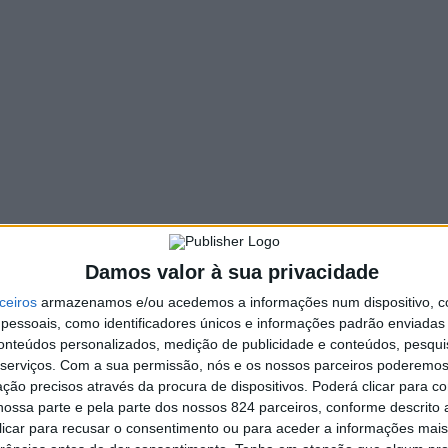
Damos valor à sua privacidade
ceiros
armazenamos e/ou acedemos a informações num dispositivo, c
essoais, como identificadores únicos e informações padrão enviadas 
conteúdos personalizados, medição de publicidade e conteúdos, pesqui
serviços.
Com a sua permissão, nós e os nossos parceiros poderemos 
ção precisos através da procura de dispositivos. Poderá clicar para co
io deste ano com dois jogadores provenientes do Lobitos F
ossa parte e pela parte dos nossos 824 parceiros, conforme descrito
 clicar para recusar o consentimento ou para aceder a informações ma
ipa de Oliveira de Azeméis, tem agora às suas ordens o ala