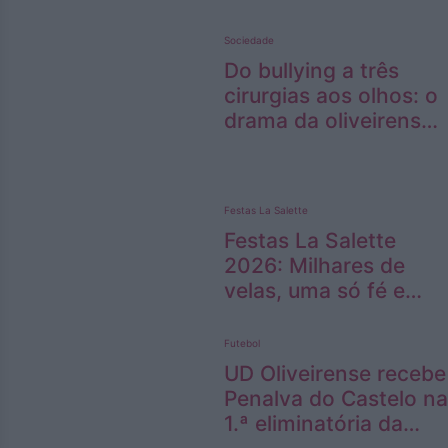
“ansiedade normal”
Sociedade
Do bullying a três
cirurgias aos olhos: o
drama da oliveirense
Isabela Santos antes
de chegar a Miss
Portugal
Festas La Salette
Festas La Salette
2026: Milhares de
velas, uma só fé e
emoção (imagens)
Futebol
UD Oliveirense recebe
Penalva do Castelo na
1.ª eliminatória da