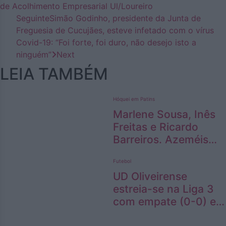
de Acolhimento Empresarial Ul/Loureiro
Seguinte
Simão Godinho, presidente da Junta de
Freguesia de Cucujães, esteve infetado com o vírus
Covid-19: “Foi forte, foi duro, não desejo isto a
ninguém”
Next
LEIA TAMBÉM
Hóquei em Patins
Marlene Sousa, Inês
Freitas e Ricardo
Barreiros. Azeméis
deixa marca na
Futebol
Seleção Nacional
UD Oliveirense
feminina de hóquei
estreia-se na Liga 3
em patins
com empate (0-0) e
Pedro Ribeiro destaca