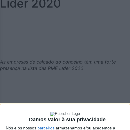
Líder 2020
As empresas de calçado do concelho têm uma forte
presença na lista das PME Líder 2020
Azemeis.net
Damos valor à sua privacidade
25 de Fevereiro de 2021, 22:03
Nós e os nossos
parceiros
armazenamos e/ou acedemos a