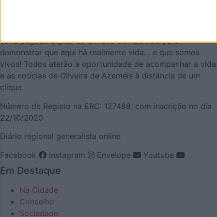
projeto que olha para o nosso concelho, e a nossa gente,
pela positiva e que quer puxar pelo orgulho oliveirense.
Mas também temos a atualidade necessária. Procuraremos
ser a pegada digital de Oliveira de Azeméis para
demonstrar que aqui há realmente vida… e que somos
vivos! Todos aterão a oportunidade de acompanhar a vida
e as notícias de Oliveira de Azeméis à distância de um
clique.
Número de Registo na ERC: 127488, com inscrição no dia
22/10/2020
Diário regional generalista online
Facebook
Instagram
Envelope
Youtube
Em Destaque
Na Cidade
Concelho
Sociedade