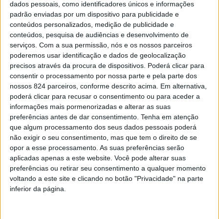
A
dados pessoais, como identificadores únicos e informações
materiais de propaganda após ter sido
padrão enviadas por um dispositivo para publicidade e
destruída uma faixa com críticas à Junta de
conteúdos personalizados, medição de publicidade e
Freguesia de Cucujães. Depois de durante a
conteúdos, pesquisa de audiências e desenvolvimento de
última campanha autárquica, terem
“desaparecido
serviços.
Com a sua permissão, nós e os nossos parceiros
poderemos usar identificação e dados de geolocalização
dezenas cartazes”
, bem como um dos mupis do partido
precisos através da procura de dispositivos. Poderá clicar para
ter sido vandalizado (tal
como escrevemos aqui)
, Cláudio
consentir o processamento por nossa parte e pela parte dos
Andrade, candidato do partido à Junta de Freguesia de
nossos 824 parceiros, conforme descrito acima. Em alternativa,
Cucujães nas últimas eleições autárquicas, volta a
poderá clicar para recusar o consentimento ou para aceder a
denunciar um ato de vandalismo. Desta vez trata-se de
informações mais pormenorizadas e alterar as suas
uma faixa onde se poderia ler
“Obras da junta…. Obras de
preferências antes de dar consentimento.
Tenha em atenção
Santa Engrácia”
.
que algum processamento dos seus dados pessoais poderá
não exigir o seu consentimento, mas que tem o direito de se
“A intenção da mensagem era clara, expondo uma
opor a esse processamento. As suas preferências serão
realidade que ultrapassa a própria inscrição, pois, apesar
aplicadas apenas a este website. Você pode alterar suas
de ter sido assumido o andamento da construção do
preferências ou retirar seu consentimento a qualquer momento
voltando a este site e clicando no botão "Privacidade" na parte
anfiteatro ao ar livre pelo atual executivo, por distração,
inferior da página.
não parece que se veja o fim”
, afirma
Cláudio Andrade
. E
acrescenta:
“A intenção do atual e reeleito executivo da
Junta, para responder à mensagem da faixa exposta era