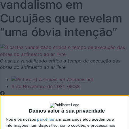
vandalismo em
Cucujães que revelam
“uma óbvia intenção”
O cartaz vandalizado critica o tempo de execução das
obras do anfiteatro ao ar livre
Azemeis.net
6 de Novembro de 2021, 09:38
Damos valor à sua privacidade
Nós e os nossos
parceiros
armazenamos e/ou acedemos a
CDU de Oliveira de Azeméis queixa-se de
informações num dispositivo, como cookies, e processamos
atos de vandalismo recorrentes sobre os seus