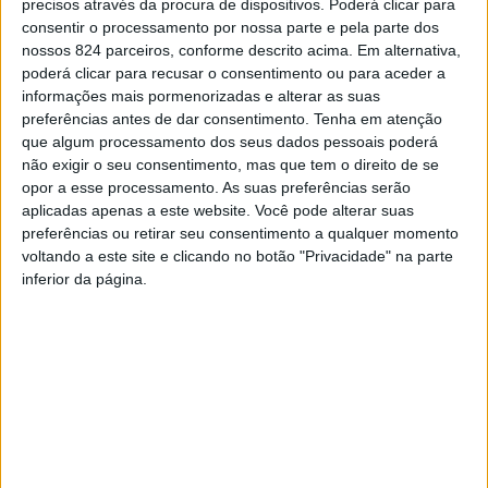
Email
precisos através da procura de dispositivos. Poderá clicar para
consentir o processamento por nossa parte e pela parte dos
nossos 824 parceiros, conforme descrito acima. Em alternativa,
WhatsApp
poderá clicar para recusar o consentimento ou para aceder a
Deixe um comentário
informações mais pormenorizadas e alterar as suas
preferências antes de dar consentimento.
Tenha em atenção
que algum processamento dos seus dados pessoais poderá
O seu endereço de email não será publicado.
Campos
não exigir o seu consentimento, mas que tem o direito de se
obrigatórios marcados com
*
opor a esse processamento. As suas preferências serão
aplicadas apenas a este website. Você pode alterar suas
Comentário
*
preferências ou retirar seu consentimento a qualquer momento
voltando a este site e clicando no botão "Privacidade" na parte
inferior da página.