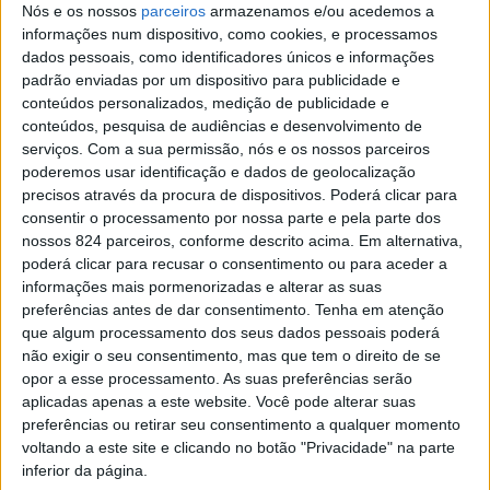
Nós e os nossos
parceiros
armazenamos e/ou acedemos a
Apelido
informações num dispositivo, como cookies, e processamos
dados pessoais, como identificadores únicos e informações
padrão enviadas por um dispositivo para publicidade e
Email
conteúdos personalizados, medição de publicidade e
conteúdos, pesquisa de audiências e desenvolvimento de
serviços.
Com a sua permissão, nós e os nossos parceiros
Eu sou
poderemos usar identificação e dados de geolocalização
precisos através da procura de dispositivos. Poderá clicar para
consentir o processamento por nossa parte e pela parte dos
Li e aceito os termos e condições do Azeméis.Net.
nossos 824 parceiros, conforme descrito acima. Em alternativa,
poderá clicar para recusar o consentimento ou para aceder a
informações mais pormenorizadas e alterar as suas
Publicidade
preferências antes de dar consentimento.
Tenha em atenção
que algum processamento dos seus dados pessoais poderá
não exigir o seu consentimento, mas que tem o direito de se
opor a esse processamento. As suas preferências serão
aplicadas apenas a este website. Você pode alterar suas
preferências ou retirar seu consentimento a qualquer momento
voltando a este site e clicando no botão "Privacidade" na parte
Facebook
inferior da página.