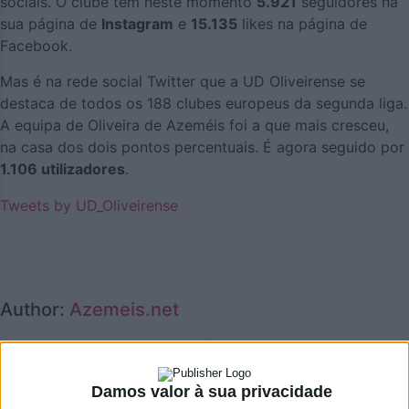
sociais. O clube tem neste momento
5.921
seguidores na
sua página de
Instagram
e
15.135
likes na página de
Facebook.
Mas é na rede social Twitter que a UD Oliveirense se
destaca de todos os 188 clubes europeus da segunda liga.
A equipa de Oliveira de Azeméis foi a que mais cresceu,
na casa dos dois pontos percentuais. É agora seguido por
1.106 utilizadores
.
Tweets by UD_Oliveirense
Author:
Azemeis.net
Subscreva a newsletter azeméis.net
Nome
Damos valor à sua privacidade