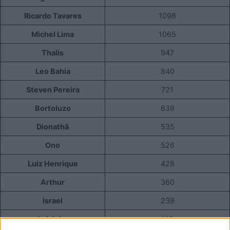
Ricardo Tavares
1098
Michel Lima
1065
Thalis
947
Leo Bahia
840
Steven Pereira
721
Bortoluzo
639
Dionathã
535
Ono
526
Luiz Henrique
428
Arthur
360
Israel
239
Luisinho
119