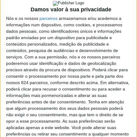
António Gomes
108
Damos valor à sua privacidade
Sele Davou
96
Nós e os nossos
parceiros
armazenamos e/ou acedemos a
informações num dispositivo, como cookies, e processamos
Pedro Kadri
92
dados pessoais, como identificadores únicos e informações
Hugo Oliveira
85
padrão enviadas por um dispositivo para publicidade e
conteúdos personalizados, medição de publicidade e
Pedro Ferreira
55
conteúdos, pesquisa de audiências e desenvolvimento de
serviços.
Com a sua permissão, nós e os nossos parceiros
Lamine
15
poderemos usar identificação e dados de geolocalização
precisos através da procura de dispositivos. Poderá clicar para
Obo
4
consentir o processamento por nossa parte e pela parte dos
Felipe Alves
0
nossos 824 parceiros, conforme descrito acima. Em alternativa,
poderá clicar para recusar o consentimento ou para aceder a
Pedro Alves
0
informações mais pormenorizadas e alterar as suas
preferências antes de dar consentimento.
Tenha em atenção
Rui Dabó
0
que algum processamento dos seus dados pessoais poderá
Paquete
0
não exigir o seu consentimento, mas que tem o direito de se
opor a esse processamento. As suas preferências serão
Tabela com o número de minutos jogados por todo o
aplicadas apenas a este website. Você pode alterar suas
preferências ou retirar seu consentimento a qualquer momento
plantel da UD Oliveirense