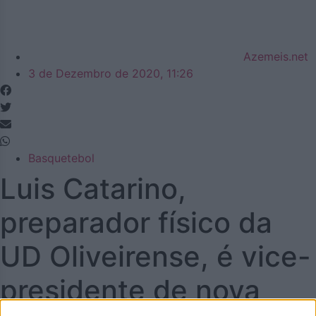
Azemeis.net
3 de Dezembro de 2020, 11:26
Basquetebol
Luis Catarino,
preparador físico da
UD Oliveirense, é vice-
presidente de nova