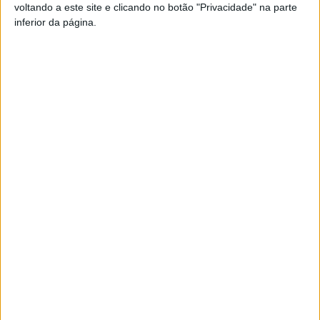
voltando a este site e clicando no botão "Privacidade" na parte
inferior da página.
A
Associação Portuguesa de Preparadores
Físicos de Basquetebol (APPFB) foi
formalmente criada no passado dia 20 de
novembro de 2020, para fomentar a
existência de profissionais qualificados no
âmbito das Ciências do Desporto que orientem os
processos de desenvolvimento das competências motoras
dos basquetebolistas.
Fazem parte dos órgãos sociais Pedro Maio (BC
Barcelos); Jorge Arede (BC Vila Real); Miguel Sousa
(Combine Academy – Estados Unidos); Rafael Vaz (Club
Melilla Baloncesto – Espanha); André Ferreira (FC Porto);
Tiago Sousa (CAB Madeira); Nuno Bompastor (CD José
Régio); João Araújo (SC Coimbrões), Nuno Couceiro