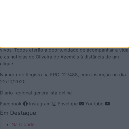
AZEMÉIS.NET é um jornal online pensado em promover o
que de melhor se faz em Oliveira de Azeméis. É um
projeto que olha para o nosso concelho, e a nossa gente,
pela positiva e que quer puxar pelo orgulho oliveirense.
Mas também temos a atualidade necessária. Procuraremos
ser a pegada digital de Oliveira de Azeméis para
demonstrar que aqui há realmente vida… e que somos
vivos! Todos aterão a oportunidade de acompanhar a vida
e as notícias de Oliveira de Azeméis à distância de um
clique.
Número de Registo na ERC: 127488, com inscrição no dia
22/10/2020
Diário regional generalista online
Facebook
Instagram
Envelope
Youtube
Em Destaque
Na Cidade