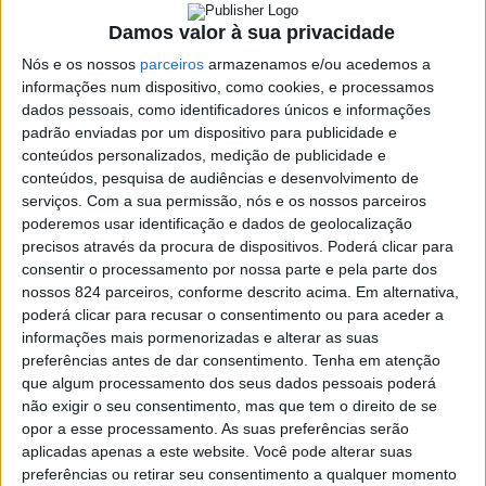
Associação
Damos valor à sua privacidade
Nós e os nossos
parceiros
armazenamos e/ou acedemos a
informações num dispositivo, como cookies, e processamos
dados pessoais, como identificadores únicos e informações
padrão enviadas por um dispositivo para publicidade e
conteúdos personalizados, medição de publicidade e
conteúdos, pesquisa de audiências e desenvolvimento de
serviços.
Com a sua permissão, nós e os nossos parceiros
poderemos usar identificação e dados de geolocalização
Luis Catarino, preparador físico da UD Oliveirense © UD
precisos através da procura de dispositivos. Poderá clicar para
Oliveirense
consentir o processamento por nossa parte e pela parte dos
nossos 824 parceiros, conforme descrito acima. Em alternativa,
poderá clicar para recusar o consentimento ou para aceder a
informações mais pormenorizadas e alterar as suas
preferências antes de dar consentimento.
Tenha em atenção
que algum processamento dos seus dados pessoais poderá
não exigir o seu consentimento, mas que tem o direito de se
opor a esse processamento. As suas preferências serão
Azemeis.net
aplicadas apenas a este website. Você pode alterar suas
3 de Dezembro de 2020, 11:26
preferências ou retirar seu consentimento a qualquer momento