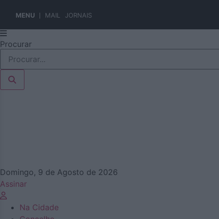
MENU
MAIL
JORNAIS
Pular
Procurar
para
o
conteúdo
Domingo, 9 de Agosto de 2026
Assinar
Na Cidade