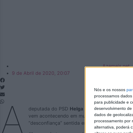
Azemeis.net
9 de Abril de 2020, 20:07
Nós e os nossos
par
processamos dados p
A
para publicidade e 
deputada do PSD
Helga Correia
reclama uma 
desenvolvimento de 
dados de geolocaliza
vem acontecendo em municípios vizinhos. Num 
processamento por n
“desconfiança” sentida entre os cidadãos, em 
alternativa, poderá