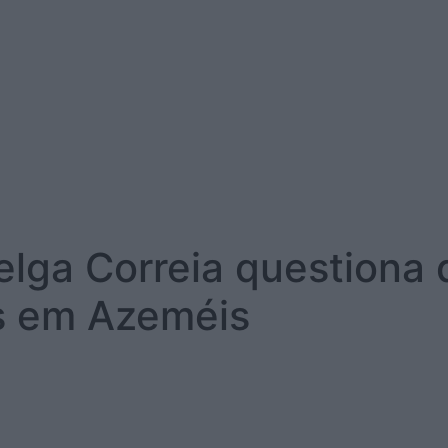
ga Correia questiona d
s em Azeméis