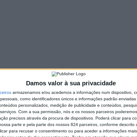
Damos valor à sua privacidade
ceiros
armazenamos e/ou acedemos a informações num dispositivo, c
essoais, como identificadores únicos e informações padrão enviadas 
conteúdos personalizados, medição de publicidade e conteúdos, pesqui
divulgação criteriosa do número de óbitos por Covid-19 n
serviços.
Com a sua permissão, nós e os nossos parceiros poderemos 
ção precisos através da procura de dispositivos. Poderá clicar para co
e-mail esta quarta-feira dirigido à diretora-geral de Saú
ossa parte e pela parte dos nossos 824 parceiros, conforme descrito
função da falta de uma informação credível.
 clicar para recusar o consentimento ou para aceder a informações ma