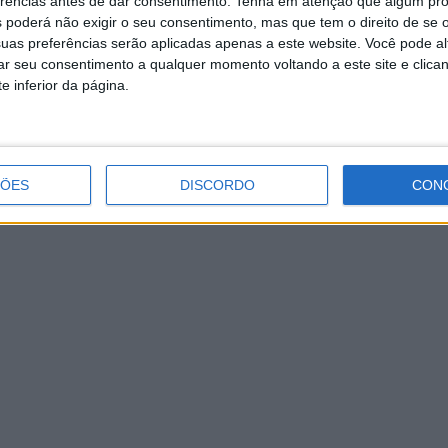
erências antes de dar consentimento.
Tenha em atenção que algum pr
ortais infectadas pelo vírus, não temos a confirmação of
 poderá não exigir o seu consentimento, mas que tem o direito de se 
Correia no e-mail dirigido à diretora-geral de Saúde, cit
uas preferências serão aplicadas apenas a este website. Você pode al
ponibilização do número de óbitos no concelho de Oliveira
rar seu consentimento a qualquer momento voltando a este site e clica
e inferior da página.
ÇÕES
DISCORDO
CON