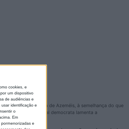
omo cookies, e
por um dispositivo
sa de audiências e
o concelho de Oliveira de Azeméis, à semelhança do que
usar identificação e
nsentir o
de, a parlamentar social democrata lamenta a
 acima. Em
is pormenorizadas e