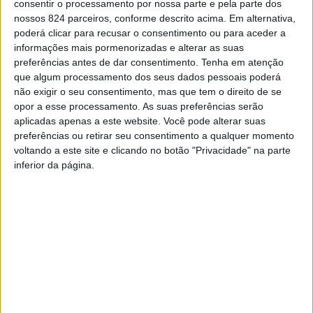
consentir o processamento por nossa parte e pela parte dos
nossos 824 parceiros, conforme descrito acima. Em alternativa,
poderá clicar para recusar o consentimento ou para aceder a
© Foto: Kim Ramalho/UD Oliveirense
informações mais pormenorizadas e alterar as suas
preferências antes de dar consentimento.
Tenha em atenção
que algum processamento dos seus dados pessoais poderá
não exigir o seu consentimento, mas que tem o direito de se
opor a esse processamento. As suas preferências serão
aplicadas apenas a este website. Você pode alterar suas
preferências ou retirar seu consentimento a qualquer momento
voltando a este site e clicando no botão "Privacidade" na parte
inferior da página.
© Foto: Kim Ramalho/UD Oliveirense
Já no jogo contra a Académica de Coimbra, o cenário foi
diferente. Frente a frente estavam os bicampões nacionais
e uma primodivionária, mas que fez um bom investimento
para não fazer má figura na elite do basquetebol
português. É certo que Norberto Alves não pôde contar