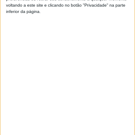
O
Azeméis Seasons Sounds
volta a trazer o
voltando a este site e clicando no botão "Privacidade" na parte
melhor da música portuguesa a Oliveira de
inferior da página.
Azeméis no dia
28 de dezembro
e
O
Cinema – Gemini
é o palco deste evento
organizado pela Associação Juvenil Agir
Fora da Caixa em parceria com a Câmara Municipal de
Oliveira de Azeméis e o Conselho Municipal da Juventude.
Tal como tem acontecido em edições passadas, a entrada
no
Azeméis Seasons Sounds
terá um custo (na última
edição foi de 3,5 euros), mas a organização ainda não
revelou o preço de entrada para a quarta edição. O nome
das bandas participantes já estão escolhidas, mas
contactado pela
Azemeis.NET
a organização decidiu
ainda não os divulgar.
Publicidade