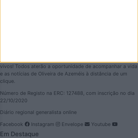
AZEMÉIS.NET é um jornal online pensado em promover o
que de melhor se faz em Oliveira de Azeméis. É um
projeto que olha para o nosso concelho, e a nossa gente,
pela positiva e que quer puxar pelo orgulho oliveirense.
Mas também temos a atualidade necessária. Procuraremos
ser a pegada digital de Oliveira de Azeméis para
demonstrar que aqui há realmente vida… e que somos
vivos! Todos aterão a oportunidade de acompanhar a vida
e as notícias de Oliveira de Azeméis à distância de um
clique.
Número de Registo na ERC: 127488, com inscrição no dia
22/10/2020
Diário regional generalista online
Facebook
Instagram
Envelope
Youtube
Em Destaque