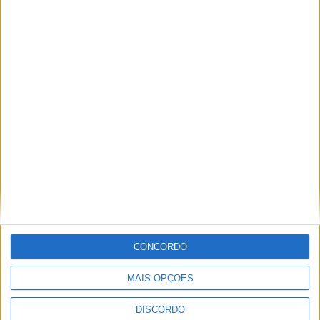
Isabela Santos antes
de chegar a Miss
Portugal
Festas La Salette
Festas La Salette
2026: Milhares de
velas, uma só fé e
emoção (imagens)
Futebol
UD Oliveirense recebe
Penalva do Castelo na
1.ª eliminatória da
Taça de Portugal
CONCORDO
Opinião
Um pé em Bordéus e
MAIS OPÇÕES
26 voltas ao sol
DISCORDO