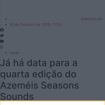
Azemeis.net
10 de Outubro de 2019, 11:58
Lazer
Já há data para a
quarta edição do
Azeméis Seasons
Sounds