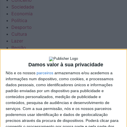
Concelho
Sociedade
Economia
Política
Desporto
Cultura
Lazer
Região
Na Cidade
Concelho
Damos valor à sua privacidade
Sociedade
Nós e os nossos
parceiros
armazenamos e/ou acedemos a
Economia
informações num dispositivo, como cookies, e processamos
Política
dados pessoais, como identificadores únicos e informações
Desporto
padrão enviadas por um dispositivo para publicidade e
Cultura
conteúdos personalizados, medição de publicidade e
Lazer
conteúdos, pesquisa de audiências e desenvolvimento de
Região
serviços.
Com a sua permissão, nós e os nossos parceiros
poderemos usar identificação e dados de geolocalização
Agenda
precisos através da procura de dispositivos. Poderá clicar para
Necrologia
consentir o processamento por nossa parte e pela parte dos