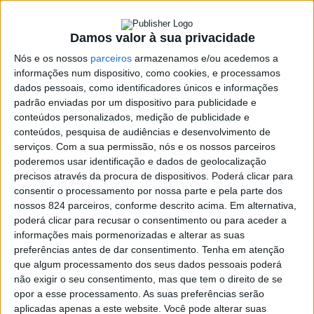
> Processo de seleção iniciou há meio ano. Novo
responsável terá o papel de ligar a cultura em todo o
Damos valor à sua privacidade
concelho.
Nós e os nossos
parceiros
armazenamos e/ou acedemos a
informações num dispositivo, como cookies, e processamos
dados pessoais, como identificadores únicos e informações
padrão enviadas por um dispositivo para publicidade e
conteúdos personalizados, medição de publicidade e
conteúdos, pesquisa de audiências e desenvolvimento de
serviços.
Com a sua permissão, nós e os nossos parceiros
poderemos usar identificação e dados de geolocalização
precisos através da procura de dispositivos. Poderá clicar para
consentir o processamento por nossa parte e pela parte dos
nossos 824 parceiros, conforme descrito acima. Em alternativa,
poderá clicar para recusar o consentimento ou para aceder a
informações mais pormenorizadas e alterar as suas
preferências antes de dar consentimento.
Tenha em atenção
que algum processamento dos seus dados pessoais poderá
não exigir o seu consentimento, mas que tem o direito de se
Azemeis.net
opor a esse processamento. As suas preferências serão
25 de Maio de 2023, 13:09
aplicadas apenas a este website. Você pode alterar suas