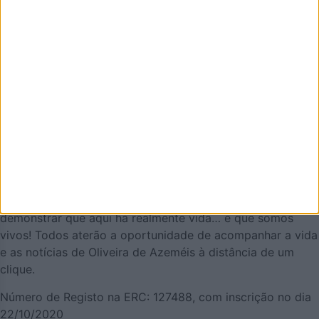
AZEMÉIS.NET é um jornal online pensado em promover o
que de melhor se faz em Oliveira de Azeméis. É um
projeto que olha para o nosso concelho, e a nossa gente,
pela positiva e que quer puxar pelo orgulho oliveirense.
Mas também temos a atualidade necessária. Procuraremos
ser a pegada digital de Oliveira de Azeméis para
demonstrar que aqui há realmente vida… e que somos
vivos! Todos aterão a oportunidade de acompanhar a vida
e as notícias de Oliveira de Azeméis à distância de um
clique.
Número de Registo na ERC: 127488, com inscrição no dia
22/10/2020