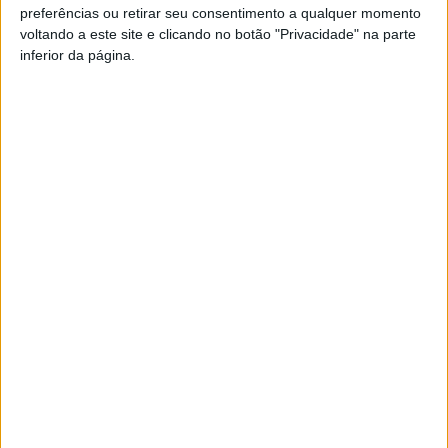
preferências ou retirar seu consentimento a qualquer momento
voltando a este site e clicando no botão "Privacidade" na parte
inferior da página.
O
departamento de Cultura da Câmara
Municipal de Oliveira de Azeméis irá ser
reforçado com a contratação de um novo
programador cultural, anunciou o
presidente da autarquia, Joaquim Jorge,
em reunião de executivo municipal. Este novo posto surge
pela necessidade identificada em articular a atividade
cultural em todo o concelho e em várias áreas.
Durante o último meio ano o executivo tem reunido com
alguns programadores culturais para ouvir as suas
propostas, e o processo de escolha final deverá acontecer
até ao próximo mês de julho.
“A última reunião que
tivemos foi há duas semanas, e o espaço temporal que
dista esta última reunião da primeira reunião é de meio