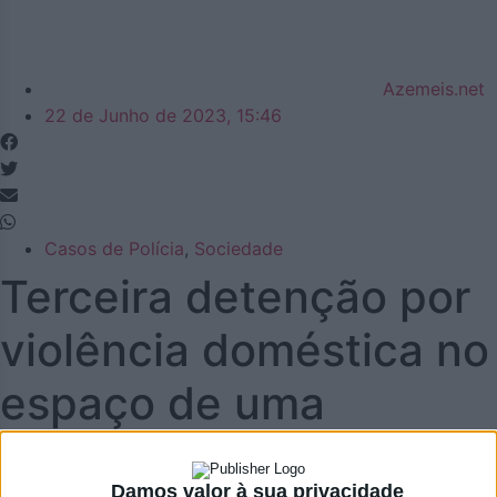
Azemeis.net
22 de Junho de 2023, 15:46
Casos de Polícia
,
Sociedade
Terceira detenção por
violência doméstica no
espaço de uma
semana no concelho
Damos valor à sua privacidade