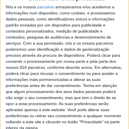
> Homem de 41 anos foi detido por injuria e ameaças à
Nós e os nossos
parceiros
armazenamos e/ou acedemos a
companheira de 54 anos.
informações num dispositivo, como cookies, e processamos
dados pessoais, como identificadores únicos e informações
padrão enviadas por um dispositivo para publicidade e
conteúdos personalizados, medição de publicidade e
conteúdos, pesquisa de audiências e desenvolvimento de
serviços.
Com a sua permissão, nós e os nossos parceiros
poderemos usar identificação e dados de geolocalização
precisos através da procura de dispositivos. Poderá clicar para
consentir o processamento por nossa parte e pela parte dos
nossos 824 parceiros, conforme descrito acima. Em alternativa,
poderá clicar para recusar o consentimento ou para aceder a
informações mais pormenorizadas e alterar as suas
preferências antes de dar consentimento.
Tenha em atenção
que algum processamento dos seus dados pessoais poderá
não exigir o seu consentimento, mas que tem o direito de se
opor a esse processamento. As suas preferências serão
Azemeis.net
aplicadas apenas a este website. Você pode alterar suas
preferências ou retirar seu consentimento a qualquer momento
22 de Junho de 2023, 15:46
voltando a este site e clicando no botão "Privacidade" na parte
inferior da página.