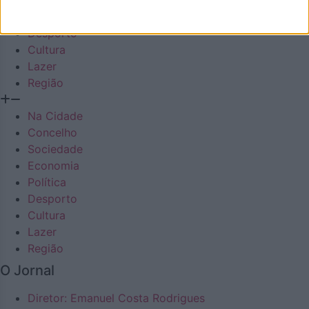
Economia
Política
Desporto
Cultura
Lazer
Região
Na Cidade
Concelho
Sociedade
Economia
Política
Desporto
Cultura
Lazer
Região
O Jornal
Diretor: Emanuel Costa Rodrigues