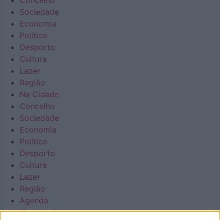
Concelho
Sociedade
Economia
Política
Desporto
Cultura
Lazer
Região
Na Cidade
Concelho
Sociedade
Economia
Política
Desporto
Cultura
Lazer
Região
Agenda
Necrologia