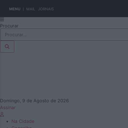
MENU
MAIL
JORNAIS
Pular
Procurar
para
o
conteúdo
Domingo, 9 de Agosto de 2026
Assinar
Na Cidade