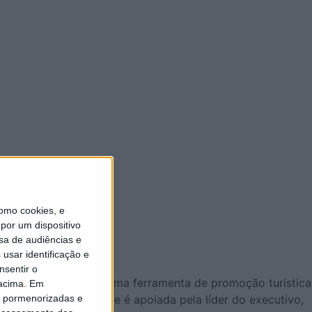
omo cookies, e
por um dispositivo
sa de audiências e
usar identificação e
nsentir o
oderá ser, no futuro, uma ferramenta de promoção turística
 acima. Em
is pormenorizadas e
, Travanca e Palmaz, e é apoiada pela líder do executivo,