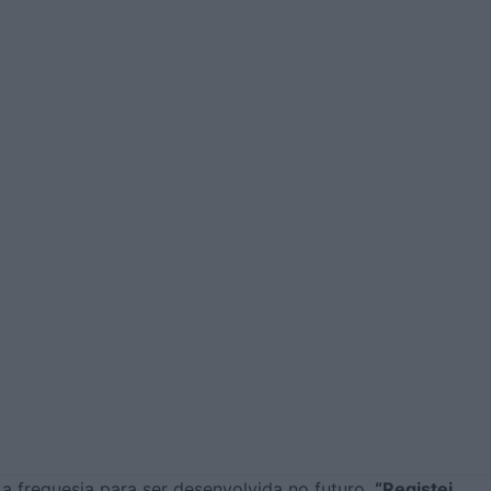
a freguesia para ser desenvolvida no futuro.
“Registei