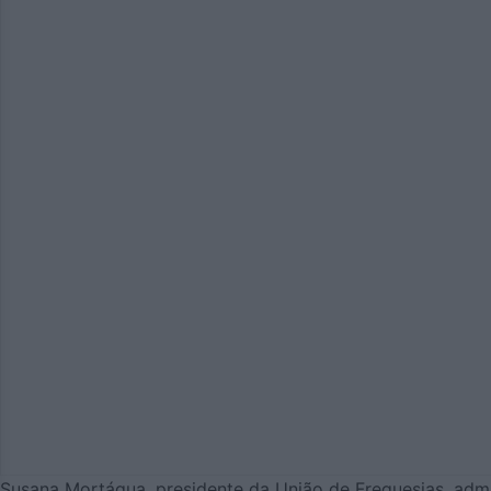
Susana Mortágua, presidente da União de Freguesias, admi