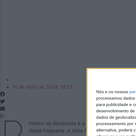
Azemeis.net
19 de Abril de 2024, 19:22
Nós e os nossos
par
processamos dados p
para publicidade e 
desenvolvimento de 
P
dados de geolocaliza
inheiro da Bemposta é a freguesia mais a sul 
processamento por n
alternativa, poderá
desta freguesia. A ideia foi lançada nas últi