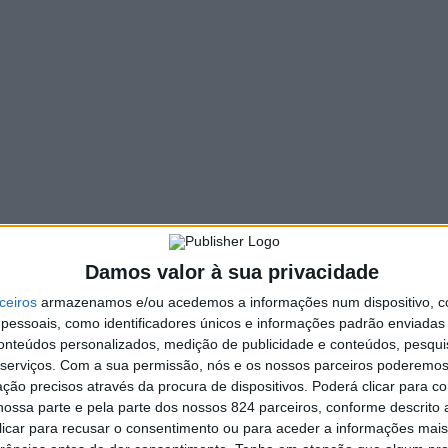
Damos valor à sua privacidade
ceiros
armazenamos e/ou acedemos a informações num dispositivo, c
essoais, como identificadores únicos e informações padrão enviadas 
conteúdos personalizados, medição de publicidade e conteúdos, pesqui
serviços.
Com a sua permissão, nós e os nossos parceiros poderemos 
ção precisos através da procura de dispositivos. Poderá clicar para co
da Área Metropolitana do Porto. Esta posição geográfica p
ossa parte e pela parte dos nossos 824 parceiros, conforme descrito
 clicar para recusar o consentimento ou para aceder a informações ma
mas reuniões da União de Freguesias de Pinheiro da Bemposta