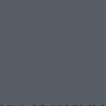
te que esta é uma boa ideia para promover turisticamente 