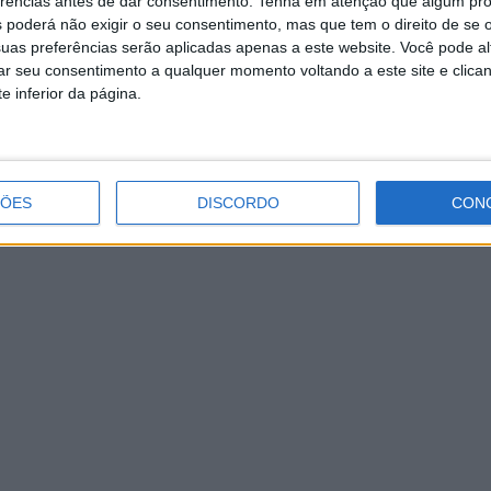
erências antes de dar consentimento.
Tenha em atenção que algum pr
 poderá não exigir o seu consentimento, mas que tem o direito de se 
sa União” considera que a posição geográfica da freguesi
uas preferências serão aplicadas apenas a este website. Você pode al
rar seu consentimento a qualquer momento voltando a este site e clica
coisa tão simples como colocar uma placa na berma do I
e inferior da página.
amente”,
assinala o grupo de independentes na Assembleia
ÇÕES
DISCORDO
CON