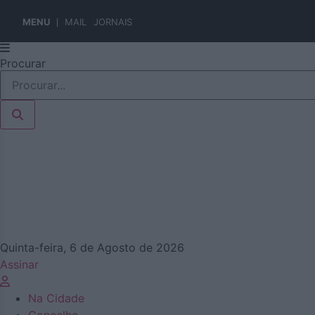
MENU
MAIL
JORNAIS
Pular
Procurar
para
o
conteúdo
Quinta-feira, 6 de Agosto de 2026
Assinar
Na Cidade