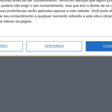
erências antes de dar consentimento.
Tenha em atenção que algum pr
 poderá não exigir o seu consentimento, mas que tem o direito de se 
mpresariais, são um modelo de organização que promove a 
uas preferências serão aplicadas apenas a este website. Você pode al
rar seu consentimento a qualquer momento voltando a este site e clica
entros hospitalares, centros de saúde e agrupamentos de c
e inferior da página.
ULS?
na promoção da saúde, prestando melhores cuidados de sa
ÇÕES
DISCORDO
CON