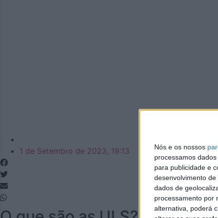
Azemeis.net
Nós e os nossos
par
1 de Setembro de 2023, 19:13
processamos dados p
para publicidade e 
desenvolvimento de 
dados de geolocaliza
processamento por n
alternativa, poderá
O que são as ULS?