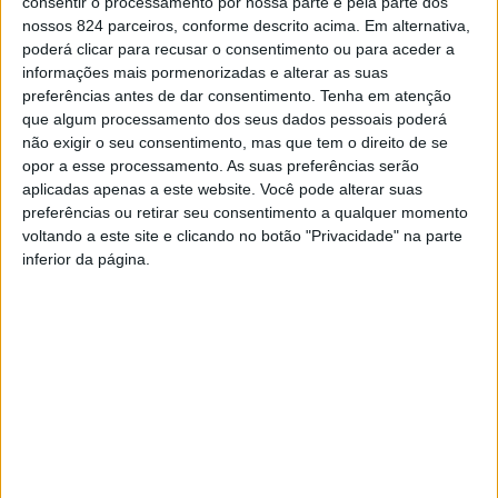
consentir o processamento por nossa parte e pela parte dos
WhatsApp
nossos 824 parceiros, conforme descrito acima. Em alternativa,
Deixe um comentário
poderá clicar para recusar o consentimento ou para aceder a
informações mais pormenorizadas e alterar as suas
preferências antes de dar consentimento.
Tenha em atenção
O seu endereço de email não será publicado.
Campos
que algum processamento dos seus dados pessoais poderá
obrigatórios marcados com
*
não exigir o seu consentimento, mas que tem o direito de se
opor a esse processamento. As suas preferências serão
Comentário
*
aplicadas apenas a este website. Você pode alterar suas
preferências ou retirar seu consentimento a qualquer momento
voltando a este site e clicando no botão "Privacidade" na parte
inferior da página.
Nome
*