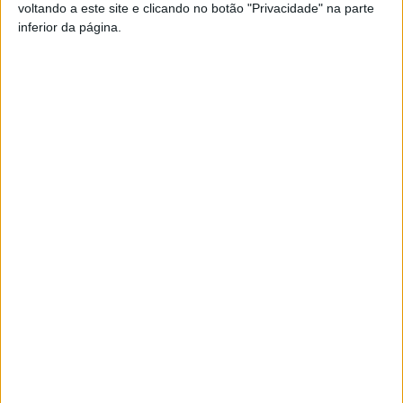
voltando a este site e clicando no botão "Privacidade" na parte
inferior da página.
A
ssociando-se à Liga Portuguesa Contra o
Cancro – Núcleo Regional Norte, o Município
assinala o “Outubro Rosa” com a finalidade de
contribuir para uma maior sensibilização e
alerta no que diz respeito à prevenção e
diagnóstico precoce do cancro da mama, nomeadamente
através do Rastreio, e divulgar informação e formas de
apoio à mulher e família.
As iniciativas solidárias irão decorrer ao longo de todo o
mês, culminando com uma importante data, o Dia
Nacional de Prevenção do Cancro da Mama, a 30 de
outubro.
Publicidade