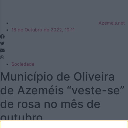
Azemeis.net
18 de Outubro de 2022, 10:11
Sociedade
Município de Oliveira
de Azeméis “veste-se”
de rosa no mês de
outubro