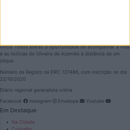
que de melhor se faz em Oliveira de Azeméis. É um
projeto que olha para o nosso concelho, e a nossa gente,
pela positiva e que quer puxar pelo orgulho oliveirense.
Mas também temos a atualidade necessária. Procuraremos
ser a pegada digital de Oliveira de Azeméis para
demonstrar que aqui há realmente vida… e que somos
vivos! Todos aterão a oportunidade de acompanhar a vida
e as notícias de Oliveira de Azeméis à distância de um
clique.
Número de Registo na ERC: 127488, com inscrição no dia
22/10/2020
Diário regional generalista online
Facebook
Instagram
Envelope
Youtube
Em Destaque
Na Cidade
Concelho