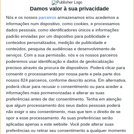
> Edifício dos Paços do Concelho irá estar iluminado de
Damos valor à sua privacidade
rosa até 30 de outubro, o Dia Nacional de Prevenção de
Nós e os nossos
parceiros
armazenamos e/ou acedemos a
Cancro da Mama.
informações num dispositivo, como cookies, e processamos
dados pessoais, como identificadores únicos e informações
padrão enviadas por um dispositivo para publicidade e
conteúdos personalizados, medição de publicidade e
conteúdos, pesquisa de audiências e desenvolvimento de
serviços.
Com a sua permissão, nós e os nossos parceiros
poderemos usar identificação e dados de geolocalização
precisos através da procura de dispositivos. Poderá clicar para
consentir o processamento por nossa parte e pela parte dos
nossos 824 parceiros, conforme descrito acima. Em alternativa,
poderá clicar para recusar o consentimento ou para aceder a
informações mais pormenorizadas e alterar as suas
preferências antes de dar consentimento.
Tenha em atenção
que algum processamento dos seus dados pessoais poderá
não exigir o seu consentimento, mas que tem o direito de se
opor a esse processamento. As suas preferências serão
Azemeis.net
aplicadas apenas a este website. Você pode alterar suas
18 de Outubro de 2022, 10:11
preferências ou retirar seu consentimento a qualquer momento