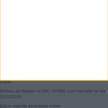
AZEMÉIS.NET é um jornal online pensado em promover o
que de melhor se faz em Oliveira de Azeméis. É um
projeto que olha para o nosso concelho, e a nossa gente,
pela positiva e que quer puxar pelo orgulho oliveirense.
Mas também temos a atualidade necessária. Procuraremos
ser a pegada digital de Oliveira de Azeméis para
demonstrar que aqui há realmente vida… e que somos
vivos! Todos aterão a oportunidade de acompanhar a vida
e as notícias de Oliveira de Azeméis à distância de um
clique.
Número de Registo na ERC: 127488, com inscrição no dia
22/10/2020
Diário regional generalista online