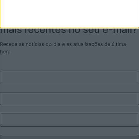
Quer receber as notícias
mais recentes no seu e-mail?
Receba as notícias do dia e as atualizações de última
hora.
Nome
Apelido
Email
Eu sou