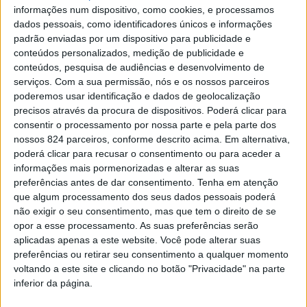
C
om matrícula de setembro de 2016, o Seat
informações num dispositivo, como cookies, e processamos
dados pessoais, como identificadores únicos e informações
Ibiza SC 1.4 TDi FR que trazemos para esta
padrão enviadas por um dispositivo para publicidade e
primeira edição do teste ao usado conta
conteúdos personalizados, medição de publicidade e
com cerca de 56.000 quilómetros
conteúdos, pesquisa de audiências e desenvolvimento de
percorridos e está num estado de
serviços.
Com a sua permissão, nós e os nossos parceiros
conservação muito semelhante ao original. Entre os
poderemos usar identificação e dados de geolocalização
principais pontos de destaque deste utilitário com
“pinta
precisos através da procura de dispositivos. Poderá clicar para
de desportivo”
, nota para: os bancos desportivos, o teto
consentir o processamento por nossa parte e pela parte dos
nossos 824 parceiros, conforme descrito acima. Em alternativa,
de abrir, o sistema de infoentretenimento com ecrã tátil, a
poderá clicar para recusar o consentimento ou para aceder a
disponibilidade do motor e os consumos reduzidos.
informações mais pormenorizadas e alterar as suas
preferências antes de dar consentimento.
Tenha em atenção
que algum processamento dos seus dados pessoais poderá
não exigir o seu consentimento, mas que tem o direito de se
opor a esse processamento. As suas preferências serão
aplicadas apenas a este website. Você pode alterar suas
preferências ou retirar seu consentimento a qualquer momento
voltando a este site e clicando no botão "Privacidade" na parte
inferior da página.