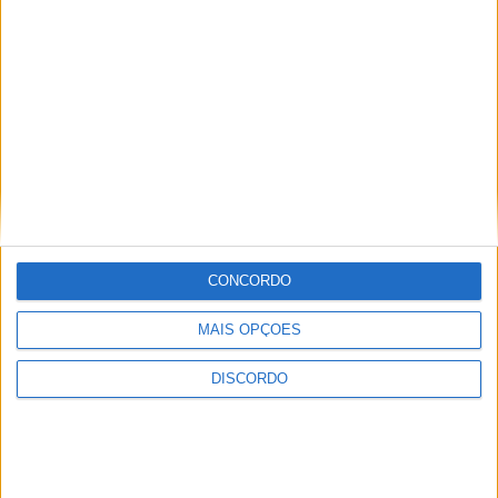
WhatsApp
Deixe um comentário
O seu endereço de email não será publicado.
Campos
obrigatórios marcados com
*
Comentário
*
CONCORDO
MAIS OPÇÕES
DISCORDO
Nome
*