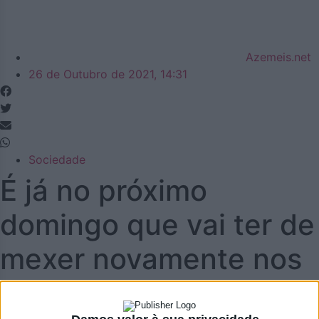
Azemeis.net
26 de Outubro de 2021, 14:31
Sociedade
É já no próximo
domingo que vai ter de
mexer novamente nos
ponteiros do relógio