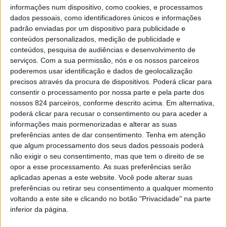
informações num dispositivo, como cookies, e processamos
dados pessoais, como identificadores únicos e informações
padrão enviadas por um dispositivo para publicidade e
conteúdos personalizados, medição de publicidade e
Azemeis.net
conteúdos, pesquisa de audiências e desenvolvimento de
28 de Outubro de 2021, 18:50
serviços.
Com a sua permissão, nós e os nossos parceiros
poderemos usar identificação e dados de geolocalização
precisos através da procura de dispositivos. Poderá clicar para
consentir o processamento por nossa parte e pela parte dos
A
nossos 824 parceiros, conforme descrito acima. Em alternativa,
poderá clicar para recusar o consentimento ou para aceder a
Bandevelugo (*)
apresentou-se no dia 27 de
informações mais pormenorizadas e alterar as suas
março,
Dia Mundial do Teatro
, como uma
preferências antes de dar consentimento.
Tenha em atenção
companhia de teatro em Oliveira de Azeméis,
que algum processamento dos seus dados pessoais poderá
tal como noticiamos aqui
. Este projeto
não exigir o seu consentimento, mas que tem o direito de se
fundado João Amorim e Daniela Cardos vem
opor a esse processamento. As suas preferências serão
colmatar uma deficiência existente no concelho. O teatro
aplicadas apenas a este website. Você pode alterar suas
passa agora ter um olhar profissional.
“Não havendo o
preferências ou retirar seu consentimento a qualquer momento
voltando a este site e clicando no botão "Privacidade" na parte
registo de fixação de qualquer companhia de teatro
inferior da página.
profissional até ao momento neste concelho, a
Bandevelugo assume o seu posicionamento, com o