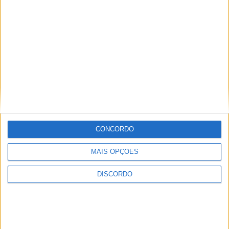
Nome
Apelido
Email
Eu sou
CONCORDO
Li e aceito os termos e condições do Azeméis.Net.
MAIS OPÇÕES
DISCORDO
Facebook
Twitter