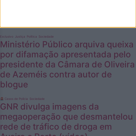
Oliveira de Azeméis detido por
abuso sexual e pornografia de
menores
Exclusivo
Justiça
Política
Sociedade
Ministério Público arquiva queixa
por difamação apresentada pelo
presidente da Câmara de Oliveira
de Azeméis contra autor de
blogue
🚨 Casos de Polícia
Sociedade
GNR divulga imagens da
megaoperação que desmantelou
rede de tráfico de droga em