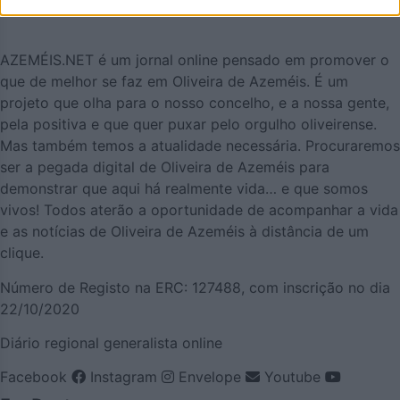
AZEMÉIS.NET é um jornal online pensado em promover o
que de melhor se faz em Oliveira de Azeméis. É um
projeto que olha para o nosso concelho, e a nossa gente,
pela positiva e que quer puxar pelo orgulho oliveirense.
Mas também temos a atualidade necessária. Procuraremos
ser a pegada digital de Oliveira de Azeméis para
demonstrar que aqui há realmente vida… e que somos
vivos! Todos aterão a oportunidade de acompanhar a vida
e as notícias de Oliveira de Azeméis à distância de um
clique.
Número de Registo na ERC: 127488, com inscrição no dia
22/10/2020
Diário regional generalista online
Facebook
Instagram
Envelope
Youtube