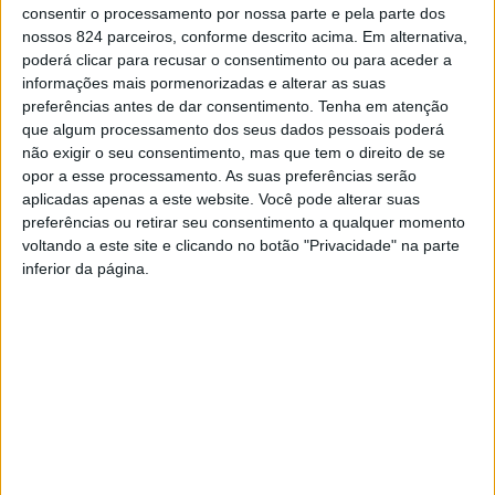
consentir o processamento por nossa parte e pela parte dos
nossos 824 parceiros, conforme descrito acima. Em alternativa,
poderá clicar para recusar o consentimento ou para aceder a
informações mais pormenorizadas e alterar as suas
preferências antes de dar consentimento.
Tenha em atenção
que algum processamento dos seus dados pessoais poderá
Azemeis.net
não exigir o seu consentimento, mas que tem o direito de se
12 de Abril de 2023, 12:21
opor a esse processamento. As suas preferências serão
aplicadas apenas a este website. Você pode alterar suas
preferências ou retirar seu consentimento a qualquer momento
voltando a este site e clicando no botão "Privacidade" na parte
O
inferior da página.
quarto e último encontro da ação Industry
Meetings 4.0, promovido pelo Informesp
( Instituto de Especialização Formativa e
Estudos Empresariais), decorreu durante a
manhã do dia 6 de abril no Centro de
Negócios de Área de Acolhimento Empresarial de Ul-
Loureiro. Fernando Fortuna foi o responsável por orientar
a discussão entre os 15 empresários das indústrias