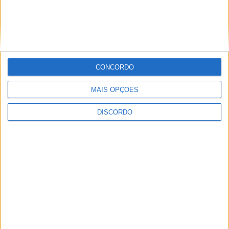
Prev
Anterior
Polisport lidera agenda de 213 milhões
de euros para reforçar indústria das duas rodas
Seguinte
As “sandes redondas” do McDonald’s
CONCORDO
chegaram a Lourosa há 25 anos
Next
LEIA TAMBÉM
MAIS OPÇÕES
DISCORDO
Futebol
UD Oliveirense
estreia-se na Liga 3
com empate (0-0) e
Pedro Ribeiro destaca
“ansiedade normal”
Sociedade
Do bullying a três