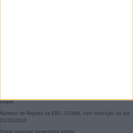
AZEMÉIS.NET é um jornal online pensado em promover o
que de melhor se faz em Oliveira de Azeméis. É um
projeto que olha para o nosso concelho, e a nossa gente,
pela positiva e que quer puxar pelo orgulho oliveirense.
Mas também temos a atualidade necessária. Procuraremos
ser a pegada digital de Oliveira de Azeméis para
demonstrar que aqui há realmente vida… e que somos
vivos! Todos aterão a oportunidade de acompanhar a vida
e as notícias de Oliveira de Azeméis à distância de um
clique.
Número de Registo na ERC: 127488, com inscrição no dia
22/10/2020
Diário regional generalista online