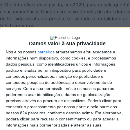
> O piloto oliveirense partiu, em 2020, para aquela que foi
a sua experiência. Chegou no início do mês de abril depois
de ter sido assaltado, preso e ter sentido a brutalidade de
três terramotos
Damos valor à sua privacidade
Nós e os nossos
parceiros
armazenamos e/ou acedemos a
informações num dispositivo, como cookies, e processamos
dados pessoais, como identificadores únicos e informações
padrão enviadas por um dispositivo para publicidade e
conteúdos personalizados, medição de publicidade e
conteúdos, pesquisa de audiências e desenvolvimento de
serviços.
Com a sua permissão, nós e os nossos parceiros
poderemos usar identificação e dados de geolocalização
precisos através da procura de dispositivos. Poderá clicar para
consentir o processamento por nossa parte e pela parte dos
nossos 824 parceiros, conforme descrito acima. Em alternativa,
poderá clicar para recusar o consentimento ou para aceder a
Azemeis.net
informações mais pormenorizadas e alterar as suas