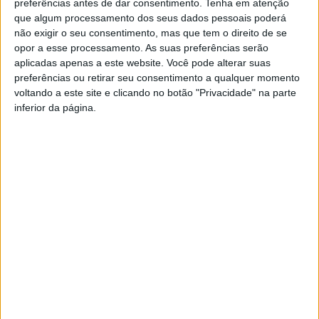
4 de Maio de 2023, 10:49
preferências antes de dar consentimento.
Tenha em atenção
que algum processamento dos seus dados pessoais poderá
não exigir o seu consentimento, mas que tem o direito de se
opor a esse processamento. As suas preferências serão
aplicadas apenas a este website. Você pode alterar suas
M
preferências ou retirar seu consentimento a qualquer momento
ilhares de pessoas, entre os quais alguns
voltando a este site e clicando no botão "Privacidade" na parte
oliveirenses, estiverem presentes em
inferior da página.
Avis no dia 8 de abril para receber o
piloto natural de Oliveira de Azeméis e
que passou os últimos três anos a fazer a
volta ao mundo em cima de uma minimota – uma Honda
Mokey. Percorreu, no total, 75 mil quilómetros e passou
por 54 países a uma velocidade média entre os 50 e os
60 km/hora.
Antes da partida, a 12 de julho de 2020, o piloto falou
com o
azeméis.net
e mostrava-se confiante para a
aventura que iria enfrentar, e deu conta que tinha tudo
preparado. Mesmo para alguns obstáculos previsíveis,