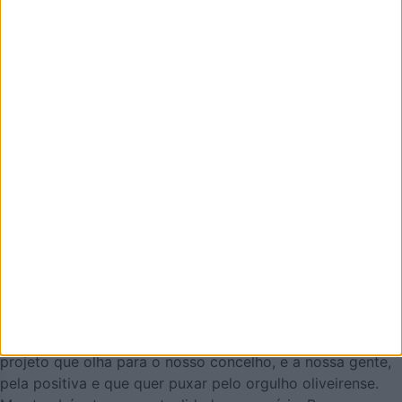
Email
Eu sou
Li e aceito os termos e condições do Azeméis.Net.
AZEMÉIS.NET é um jornal online pensado em promover o
que de melhor se faz em Oliveira de Azeméis. É um
projeto que olha para o nosso concelho, e a nossa gente,
pela positiva e que quer puxar pelo orgulho oliveirense.