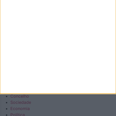
Mas também temos a atualidade necessária. Procuraremos
ser a pegada digital de Oliveira de Azeméis para
demonstrar que aqui há realmente vida… e que somos
vivos! Todos aterão a oportunidade de acompanhar a vida
e as notícias de Oliveira de Azeméis à distância de um
clique.
Número de Registo na ERC: 127488, com inscrição no dia
22/10/2020
Diário regional generalista online
Facebook
Instagram
Envelope
Youtube
Em Destaque
Na Cidade
Concelho
Sociedade
Economia
Política