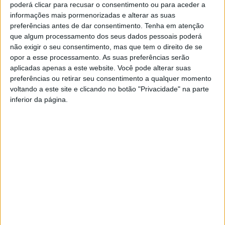
de Azeméis com
poderá clicar para recusar o consentimento ou para aceder a
informações mais pormenorizadas e alterar as suas
empresa de
preferências antes de dar consentimento.
Tenha em atenção
que algum processamento dos seus dados pessoais poderá
comunicação
não exigir o seu consentimento, mas que tem o direito de se
opor a esse processamento. As suas preferências serão
aplicadas apenas a este website. Você pode alterar suas
preferências ou retirar seu consentimento a qualquer momento
> Autarquia contratualizou em 2018 e 2022, por ajuste
voltando a este site e clicando no botão "Privacidade" na parte
direto, os serviços da empresa Sempercom, da Maia, “pelo
inferior da página.
mesmo valor e pelo mesmo período de tempo”, sublinha o
PSD.