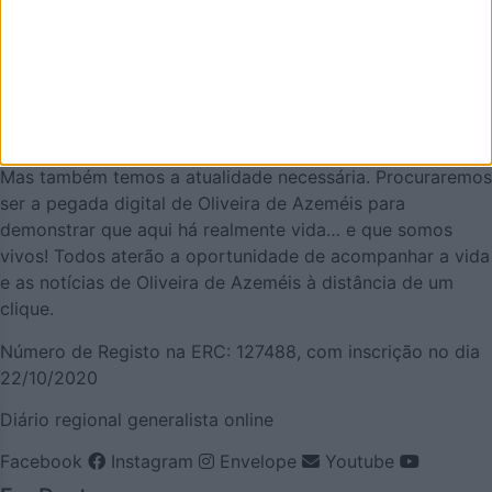
AZEMÉIS.NET é um jornal online pensado em promover o
que de melhor se faz em Oliveira de Azeméis. É um
projeto que olha para o nosso concelho, e a nossa gente,
pela positiva e que quer puxar pelo orgulho oliveirense.
Mas também temos a atualidade necessária. Procuraremos
ser a pegada digital de Oliveira de Azeméis para
demonstrar que aqui há realmente vida… e que somos
vivos! Todos aterão a oportunidade de acompanhar a vida
e as notícias de Oliveira de Azeméis à distância de um
clique.
Número de Registo na ERC: 127488, com inscrição no dia
22/10/2020
Diário regional generalista online
Facebook
Instagram
Envelope
Youtube