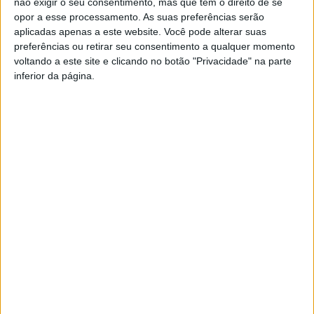
não exigir o seu consentimento, mas que tem o direito de se
opor a esse processamento. As suas preferências serão
O presidente da Câmara de Comércio, Indústria e Serviços
aplicadas apenas a este website. Você pode alterar suas
de Portugal em Marrocos (CCISPM), José Maria Teixeira
preferências ou retirar seu consentimento a qualquer momento
voltando a este site e clicando no botão "Privacidade" na parte
(segundo a contar do lado esquerdo) estará em Portugal,
inferior da página.
a convite da AECOA/AEA, em contacto com empresas e
empresários do Entre Douro e Vouga e Baixo Vouga.
Azemeis.net
8 de Novembro de 2022, 16:37