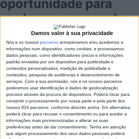
oportunidade para
conhecer o mercado
marroquino
Damos valor à sua privacidade
Nós e os nossos
parceiros
armazenamos e/ou acedemos a
informações num dispositivo, como cookies, e processamos
> Empresas de Oliveira de Azeméis e de Águeda terão o
dados pessoais, como identificadores únicos e informações
privilégio de receber representantes de Marrocos, com
padrão enviadas por um dispositivo para publicidade e
conhecimentos qb sobre este mercado promissor, nos
conteúdos personalizados, medição de publicidade e
próximos dias 15 e 16 de novembro. No primeiro dia a
conteúdos, pesquisa de audiências e desenvolvimento de
oportunidade, ainda antes do jantar, para um workshop
serviços.
Com a sua permissão, nós e os nossos parceiros
com o objetivo de dar a conhecer informações e dicas
poderemos usar identificação e dados de geolocalização
para quem já investe ou quer investir neste país.
precisos através da procura de dispositivos. Poderá clicar para
consentir o processamento por nossa parte e pela parte dos
nossos 824 parceiros, conforme descrito acima. Em alternativa,
poderá clicar para recusar o consentimento ou para aceder a
informações mais pormenorizadas e alterar as suas
preferências antes de dar consentimento.
Tenha em atenção
que algum processamento dos seus dados pessoais poderá