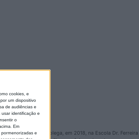
omo cookies, e
por um dispositivo
sa de audiências e
usar identificação e
nsentir o
 acima. Em
 violentamente um colega, em 2018, na Escola Dr. Ferreira
is pormenorizadas e