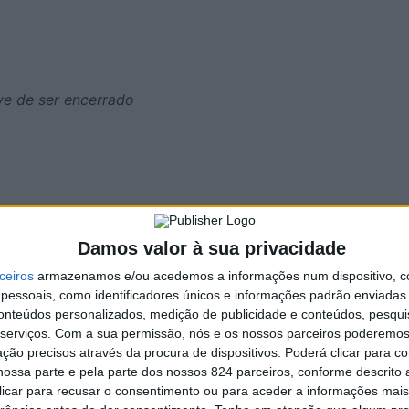
eve de ser encerrado
Damos valor à sua privacidade
ceiros
armazenamos e/ou acedemos a informações num dispositivo, c
essoais, como identificadores únicos e informações padrão enviadas 
conteúdos personalizados, medição de publicidade e conteúdos, pesqui
serviços.
Com a sua permissão, nós e os nossos parceiros poderemos 
ção precisos através da procura de dispositivos. Poderá clicar para co
ossa parte e pela parte dos nossos 824 parceiros, conforme descrito
s de prisão suspensa um jovem de 22 anos por ter agredido
 clicar para recusar o consentimento ou para aceder a informações ma