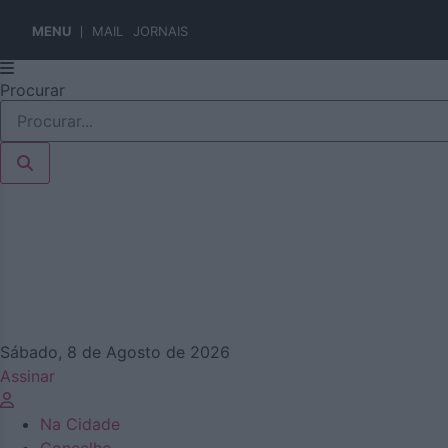
MENU
MAIL
JORNAIS
Pular
Procurar
para
o
conteúdo
Sábado, 8 de Agosto de 2026
Assinar
Na Cidade