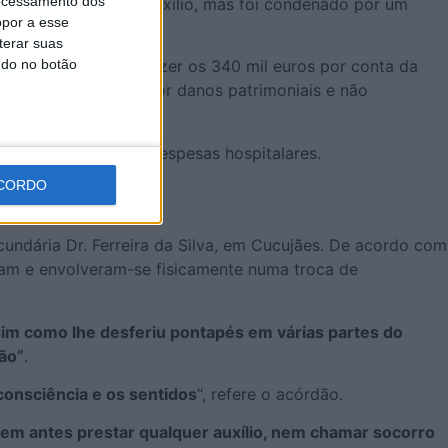
ocessamento dos
rime de omissão de auxílio, mas foi condenado por um
opor a esse
terar suas
ndo no botão
os por mês até perfazer os 340 mil euros por conta da
ido pelo ofendido por danos patrimoniais e não
ca de 385 euros de despesas hospitalares.
CORDO
undária Dr. Ferreira da Silva, em Cucujães. De acordo com
iram e envolveram-se fisicamente numa troca de
sim como lhe desferiu pontapés em várias partes do
ão”
.
consciência e os sentidos
“, refere o acórdão.
 sem antes prestar qualquer auxílio, nem chamar socorro