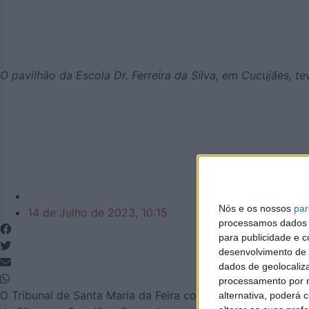
O pavilhão da Escola Dr. Ferreira da Silva, em Cucujães, t
Azemeis.net
Nós e os nossos
par
14 de Julho de 2023, 10:15
processamos dados p
para publicidade e 
desenvolvimento de 
dados de geolocaliza
processamento por n
O Tribunal de Santa Maria da Feira condenou a quatro ano
alternativa, poderá