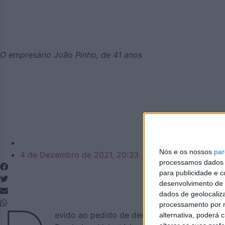
O empresário João Pinho, de 41 anos
Azemeis.net
Nós e os nossos
par
4 de Dezembro de 2021, 20:33
processamos dados p
para publicidade e 
desenvolvimento de 
dados de geolocaliza
processamento por n
evido ao pedido de demissão da direção lid
alternativa, poderá