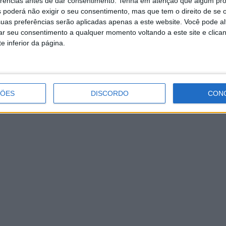
erências antes de dar consentimento.
Tenha em atenção que algum pr
is
agendou uma Assembleia Geral Extraordinária para o di
 poderá não exigir o seu consentimento, mas que tem o direito de se 
tregues até 48 horas antes do ato eleitoral, mas ao que o
uas preferências serão aplicadas apenas a este website. Você pode al
rar seu consentimento a qualquer momento voltando a este site e clica
e inferior da página.
is.Net
que será candidato ao cargo, e concedeu uma entre
ÇÕES
DISCORDO
CON