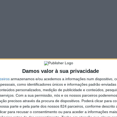
Damos valor à sua privacidade
ceiros
armazenamos e/ou acedemos a informações num dispositivo, c
essoais, como identificadores únicos e informações padrão enviadas 
conteúdos personalizados, medição de publicidade e conteúdos, pesqui
serviços.
Com a sua permissão, nós e os nossos parceiros poderemos 
ção precisos através da procura de dispositivos. Poderá clicar para co
ossa parte e pela parte dos nossos 824 parceiros, conforme descrito
erada por António Gomes eleita em abril último, o preside
 clicar para recusar o consentimento ou para aceder a informações ma