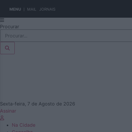
MENU
MAIL
JORNAIS
Pular
Procurar
para
o
conteúdo
Sexta-feira, 7 de Agosto de 2026
Assinar
Na Cidade