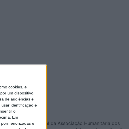
omo cookies, e
por um dispositivo
sa de audiências e
usar identificação e
nsentir o
 acima. Em
nte da Assembleia Geral da Associação Humanitária dos
is pormenorizadas e