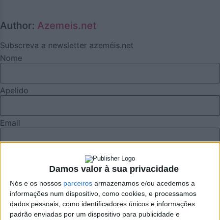
Author:
Azemeis.net
Subscreva a newsletter azeméis.net
Nome
Apelido
Email
Eu sou
Damos valor à sua privacidade
Nós e os nossos
parceiros
armazenamos e/ou acedemos a
Li e aceito os termos e condições do Azeméis.Net.
informações num dispositivo, como cookies, e processamos
dados pessoais, como identificadores únicos e informações
padrão enviadas por um dispositivo para publicidade e
Publicidade