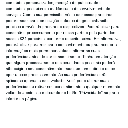
conteúdos personalizados, medição de publicidade e
conteúdos, pesquisa de audiências e desenvolvimento de
serviços.
Com a sua permissão, nós e os nossos parceiros
poderemos usar identificação e dados de geolocalização
precisos através da procura de dispositivos. Poderá clicar para
consentir o processamento por nossa parte e pela parte dos
Facebook
nossos 824 parceiros, conforme descrito acima. Em alternativa,
poderá clicar para recusar o consentimento ou para aceder a
Twitter
informações mais pormenorizadas e alterar as suas
preferências antes de dar consentimento.
Tenha em atenção
que algum processamento dos seus dados pessoais poderá
Email
não exigir o seu consentimento, mas que tem o direito de se
opor a esse processamento. As suas preferências serão
WhatsApp
aplicadas apenas a este website. Você pode alterar suas
Deixe um comentário
preferências ou retirar seu consentimento a qualquer momento
voltando a este site e clicando no botão "Privacidade" na parte
inferior da página.
O seu endereço de email não será publicado.
Campos
obrigatórios marcados com
*
Comentário
*