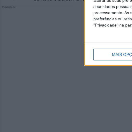
alterar as suas pref
seus dados pessoais
Publicidade
processamento. As s
preferências ou reti
"Privacidade" na part
MAIS OP