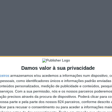
Damos valor à sua privacidade
ceiros
armazenamos e/ou acedemos a informações num dispositivo, c
essoais, como identificadores únicos e informações padrão enviadas 
conteúdos personalizados, medição de publicidade e conteúdos, pesqui
liveira de Azeméis, Bruno Aragão, está na nova Comissão N
serviços.
Com a sua permissão, nós e os nossos parceiros poderemos 
uno Aragão
foi um apoiante declarado da candidatura de P
ção precisos através da procura de dispositivos. Poderá clicar para co
ossa parte e pela parte dos nossos 824 parceiros, conforme descrito
 apenas uma lista candidata que o novo secretário-geral 
 clicar para recusar o consentimento ou para aceder a informações ma
nas eleições internas, e obteve 90,78 por centos dos votos