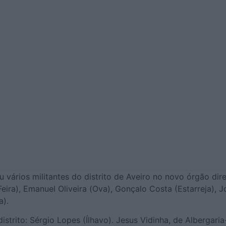
 vários militantes do distrito de Aveiro no novo órgão dir
ira), Emanuel Oliveira (Ova), Gonçalo Costa (Estarreja), J
a).
strito: Sérgio Lopes (Ílhavo). Jesus Vidinha, de Albergari