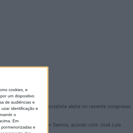
omo cookies, e
por um dispositivo
sa de audiências e
acional do Partido Socialista eleita no recente congresso
usar identificação e
edro Nuno Santos
.
nsentir o
 acima. Em
do partido, Pedro Nuno Santos, acordo com José Luis
is pormenorizadas e
 na 24.º Congresso.