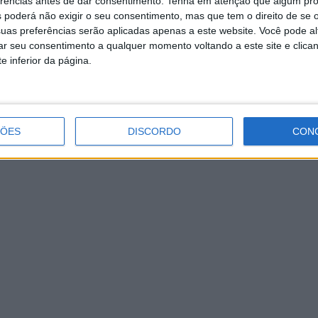
erências antes de dar consentimento.
Tenha em atenção que algum pr
 poderá não exigir o seu consentimento, mas que tem o direito de se 
uas preferências serão aplicadas apenas a este website. Você pode al
rar seu consentimento a qualquer momento voltando a este site e clica
e inferior da página.
ÇÕES
DISCORDO
CON