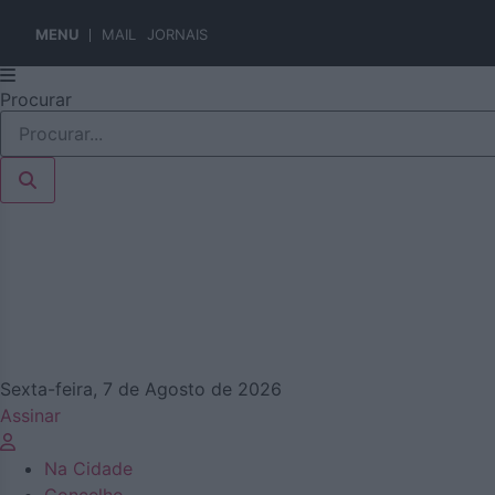
MENU
MAIL
JORNAIS
Pular
Procurar
para
o
conteúdo
Sexta-feira, 7 de Agosto de 2026
Assinar
Na Cidade