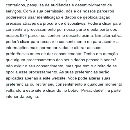
conteúdos, pesquisa de audiências e desenvolvimento de
serviços.
Com a sua permissão, nós e os nossos parceiros
poderemos usar identificação e dados de geolocalização
Facebook
precisos através da procura de dispositivos. Poderá clicar para
consentir o processamento por nossa parte e pela parte dos
nossos 824 parceiros, conforme descrito acima. Em alternativa,
Twitter
poderá clicar para recusar o consentimento ou para aceder a
informações mais pormenorizadas e alterar as suas
Email
preferências antes de dar consentimento.
Tenha em atenção
que algum processamento dos seus dados pessoais poderá
WhatsApp
não exigir o seu consentimento, mas que tem o direito de se
Deixe um comentário
opor a esse processamento. As suas preferências serão
aplicadas apenas a este website. Você pode alterar suas
preferências ou retirar seu consentimento a qualquer momento
O seu endereço de email não será publicado.
Campos
voltando a este site e clicando no botão "Privacidade" na parte
obrigatórios marcados com
*
inferior da página.
Comentário
*