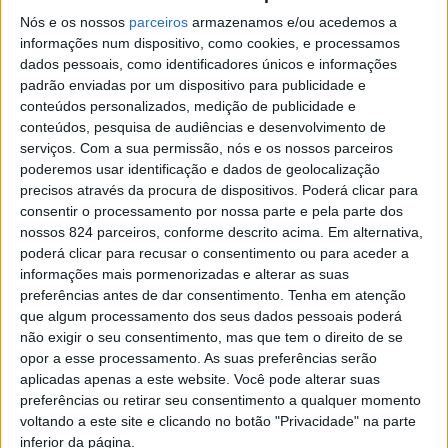
reformulação da renda
Nós e os nossos
parceiros
armazenamos e/ou acedemos a
informações num dispositivo, como cookies, e processamos
> Devido às consequências económicas do vírus COVID-
dados pessoais, como identificadores únicos e informações
padrão enviadas por um dispositivo para publicidade e
19, a reabertura do restaurante da Praça da Cidade tem
conteúdos personalizados, medição de publicidade e
sido adiada.
conteúdos, pesquisa de audiências e desenvolvimento de
serviços.
Com a sua permissão, nós e os nossos parceiros
poderemos usar identificação e dados de geolocalização
precisos através da procura de dispositivos. Poderá clicar para
consentir o processamento por nossa parte e pela parte dos
nossos 824 parceiros, conforme descrito acima. Em alternativa,
poderá clicar para recusar o consentimento ou para aceder a
informações mais pormenorizadas e alterar as suas
preferências antes de dar consentimento.
Tenha em atenção
que algum processamento dos seus dados pessoais poderá
não exigir o seu consentimento, mas que tem o direito de se
opor a esse processamento. As suas preferências serão
aplicadas apenas a este website. Você pode alterar suas
preferências ou retirar seu consentimento a qualquer momento
voltando a este site e clicando no botão "Privacidade" na parte
inferior da página.