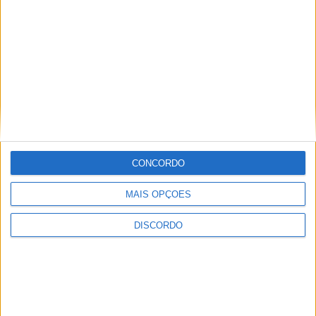
Prev
Anterior
37.20| Rapper Piruka encheu Praça da
Cidade
Seguinte
Banda Musical de Fajões tocou com Vozes da
Rádio
Next
Festas La Salette
Festas La Salette
2026: Milhares de
CONCORDO
velas, uma só fé e
emoção (imagens)
MAIS OPÇÕES
Necrologia
DISCORDO
Maria Lúcia da Silva
(79 anos)
Futebol