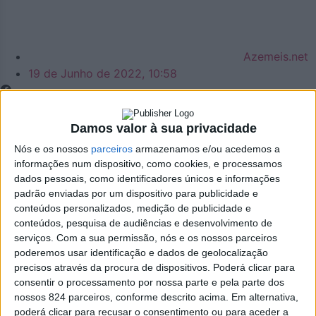
Azemeis.net
19 de Junho de 2022, 10:58
Damos valor à sua privacidade
Nós e os nossos
parceiros
armazenamos e/ou acedemos a
Cultura
,
Lazer
informações num dispositivo, como cookies, e processamos
37.20. The Gift fizeram
dados pessoais, como identificadores únicos e informações
padrão enviadas por um dispositivo para publicidade e
conteúdos personalizados, medição de publicidade e
vibrar Oliveira de
conteúdos, pesquisa de audiências e desenvolvimento de
serviços.
Com a sua permissão, nós e os nossos parceiros
Azeméis
poderemos usar identificação e dados de geolocalização
precisos através da procura de dispositivos. Poderá clicar para
consentir o processamento por nossa parte e pela parte dos
>A banda liderada por Sónia Tavares conquistou o público
nossos 824 parceiros, conforme descrito acima. Em alternativa,
de Oliveira de Azeméis presente na Praça da Cidade de
poderá clicar para recusar o consentimento ou para aceder a