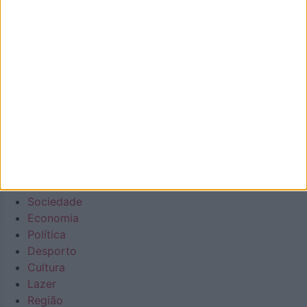
e as notícias de Oliveira de Azeméis à distância de um
clique.
Número de Registo na ERC: 127488, com inscrição no dia
22/10/2020
Diário regional generalista online
Facebook
Instagram
Envelope
Youtube
Em Destaque
Na Cidade
Concelho
Sociedade
Economia
Política
Desporto
Cultura
Lazer
Região