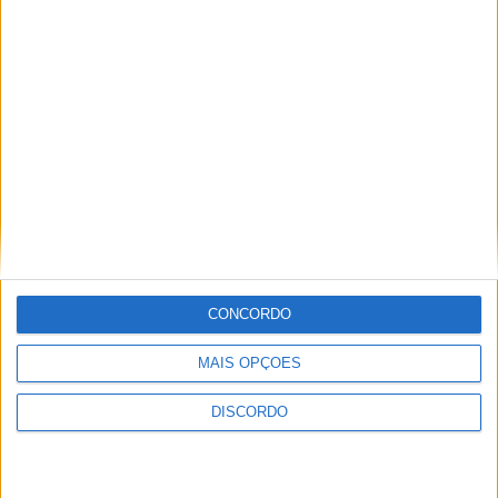
UD Oliveirense
estreia-se na Liga 3
com empate (0-0) e
Pedro Ribeiro destaca
“ansiedade normal”
Sociedade
Do bullying a três
cirurgias aos olhos: o
drama da oliveirense
Isabela Santos antes
de chegar a Miss
CONCORDO
Portugal
Festas La Salette
MAIS OPÇÕES
Festas La Salette
DISCORDO
2026: Milhares de
velas, uma só fé e
emoção (imagens)