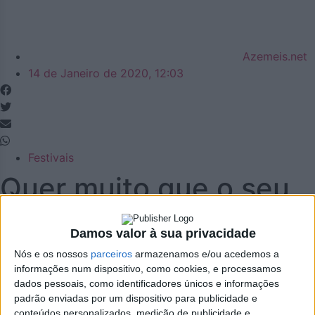
Azemeis.net
14 de Janeiro de 2020, 12:03
Festivais
Quer muito que o seu
cantor ou a sua banda
Damos valor à sua privacidade
favorita venha à
Nós e os nossos
parceiros
armazenamos e/ou acedemos a
informações num dispositivo, como cookies, e processamos
cidade? Só tem de
dados pessoais, como identificadores únicos e informações
padrão enviadas por um dispositivo para publicidade e
conteúdos personalizados, medição de publicidade e