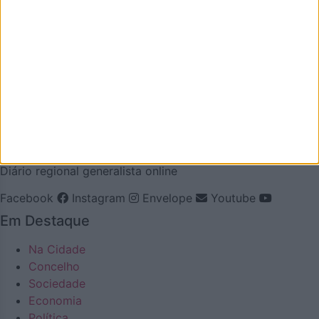
Mas também temos a atualidade necessária. Procuraremos
ser a pegada digital de Oliveira de Azeméis para
demonstrar que aqui há realmente vida… e que somos
vivos! Todos aterão a oportunidade de acompanhar a vida
e as notícias de Oliveira de Azeméis à distância de um
clique.
Número de Registo na ERC: 127488, com inscrição no dia
22/10/2020
Diário regional generalista online
Facebook
Instagram
Envelope
Youtube
Em Destaque
Na Cidade
Concelho
Sociedade
Economia
Política