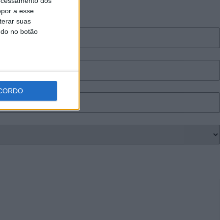
ocessamento dos
opor a esse
terar suas
ndo no botão
CORDO