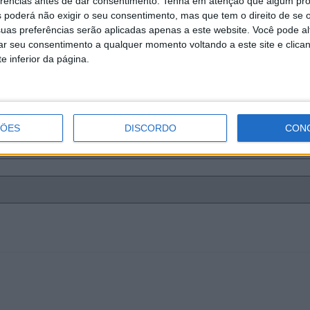
erências antes de dar consentimento.
Tenha em atenção que algum pr
 poderá não exigir o seu consentimento, mas que tem o direito de se 
uas preferências serão aplicadas apenas a este website. Você pode al
rar seu consentimento a qualquer momento voltando a este site e clica
e inferior da página.
ÇÕES
DISCORDO
CON