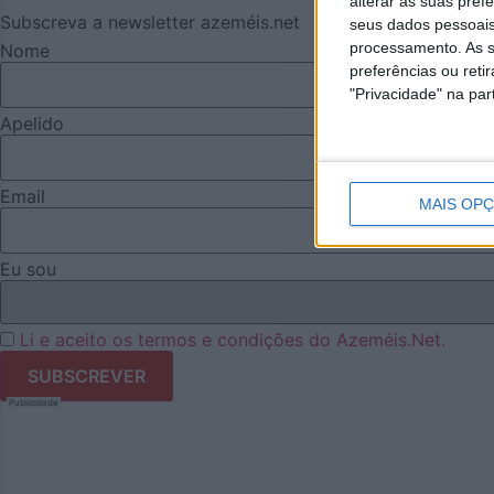
alterar as suas pref
Subscreva a newsletter azeméis.net
seus dados pessoais
processamento. As s
Nome
preferências ou reti
"Privacidade" na part
Apelido
Email
MAIS OP
Eu sou
Li e aceito os termos e condições do Azeméis.Net.
Publicidade