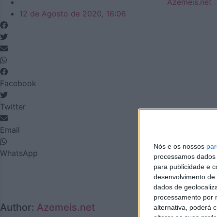
Azemeis.net
12 de Agosto de 2020, 16:06
Facebook
Twitter
Email
Nós e os nossos
par
WhatsApp
processamos dados p
para publicidade e 
desenvolvimento de 
dados de geolocaliza
processamento por n
Author:
Azemeis.net
alternativa, poderá