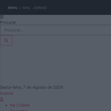
MENU
MAIL
JORNAIS
Pular
Procurar
para
o
conteúdo
Sexta-feira, 7 de Agosto de 2026
Assinar
Na Cidade