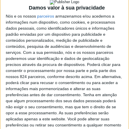
Damos valor à sua privacidade
Nós e os nossos
parceiros
armazenamos e/ou acedemos a
informações num dispositivo, como cookies, e processamos
Azemeis.net
dados pessoais, como identificadores únicos e informações
24 de Fevereiro de 2023, 21:56
padrão enviadas por um dispositivo para publicidade e
conteúdos personalizados, medição de publicidade e
conteúdos, pesquisa de audiências e desenvolvimento de
serviços.
Com a sua permissão, nós e os nossos parceiros
poderemos usar identificação e dados de geolocalização
Necrologia
precisos através da procura de dispositivos. Poderá clicar para
consentir o processamento por nossa parte e pela parte dos
Manuel Pereira da
nossos 824 parceiros, conforme descrito acima. Em alternativa,
poderá clicar para recusar o consentimento ou para aceder a
Silva (1935-2023)
informações mais pormenorizadas e alterar as suas
preferências antes de dar consentimento.
Tenha em atenção
que algum processamento dos seus dados pessoais poderá
Faleceu com 87 anos, no Hospital de São Sebastião, em
não exigir o seu consentimento, mas que tem o direito de se
Santa Maria da Feira, e foi residente na Rua Doutor
opor a esse processamento. As suas preferências serão
aplicadas apenas a este website. Você pode alterar suas
António Duarte, em Valverde-Loureiro.
preferências ou retirar seu consentimento a qualquer momento