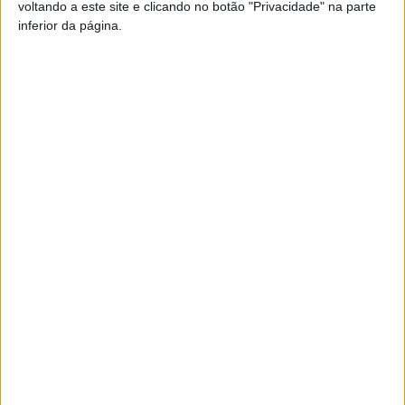
voltando a este site e clicando no botão "Privacidade" na parte
inferior da página.
Azemeis.net
24 de Fevereiro de 2023, 21:56
✞