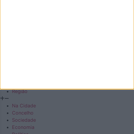
Diário regional generalista online
Facebook
Instagram
Envelope
Youtube
Em Destaque
Na Cidade
Concelho
Sociedade
Economia
Política
Desporto
Cultura
Lazer
Região
Na Cidade
Concelho
Sociedade
Economia