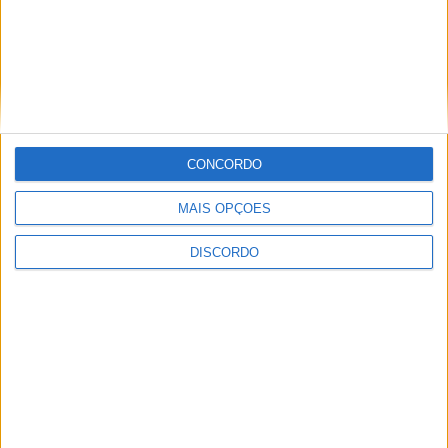
Nome
*
Email
*
Site
CONCORDO
MAIS OPÇÕES
DISCORDO
Guardar o meu nome, email e site neste navegador para a
próxima vez que eu comentar.
Necrologia
Ossela
Maria Lúcia da Silva (79 anos)
Necrologia
Travanca