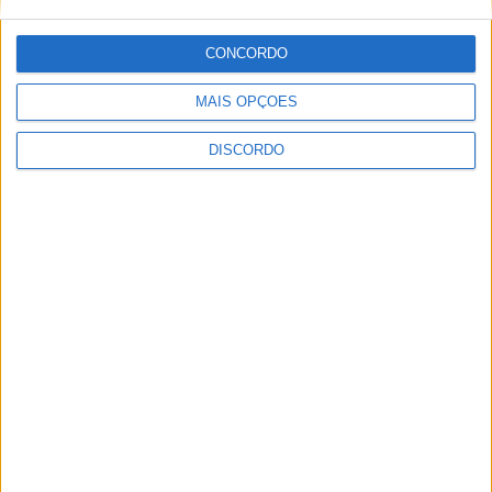
Guardar o meu nome, email e site neste navegador para a
próxima vez que eu comentar.
CONCORDO
MAIS OPÇÕES
DISCORDO
Necrologia
Ossela
Maria Lúcia da Silva (79 anos)
Necrologia
Travanca
Teresa Morais Pinheiro (31 anos)
Necrologia
Oliveira de Azeméis
Maria Gabriela Tavares Oliveira
(12 anos)
Necrologia
Oliveira de Azeméis
Jorge Onofre Pereira