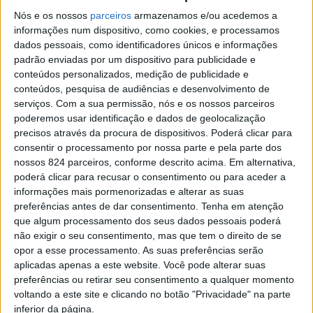
Nós e os nossos
parceiros
armazenamos e/ou acedemos a
informações num dispositivo, como cookies, e processamos
dados pessoais, como identificadores únicos e informações
Azemeis.NET
padrão enviadas por um dispositivo para publicidade e
LAB
conteúdos personalizados, medição de publicidade e
17 de Junho de 2026, 19:59
conteúdos, pesquisa de audiências e desenvolvimento de
serviços.
Com a sua permissão, nós e os nossos parceiros
poderemos usar identificação e dados de geolocalização
precisos através da procura de dispositivos. Poderá clicar para
consentir o processamento por nossa parte e pela parte dos
nossos 824 parceiros, conforme descrito acima. Em alternativa,
Necrologia
,
Ossela
poderá clicar para recusar o consentimento ou para aceder a
informações mais pormenorizadas e alterar as suas
Isaurinda Tavares
preferências antes de dar consentimento.
Tenha em atenção
que algum processamento dos seus dados pessoais poderá
Correia Oliveira (1936-
não exigir o seu consentimento, mas que tem o direito de se
opor a esse processamento. As suas preferências serão
2026)
aplicadas apenas a este website. Você pode alterar suas
preferências ou retirar seu consentimento a qualquer momento
voltando a este site e clicando no botão "Privacidade" na parte
inferior da página.