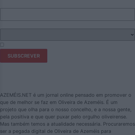
Email
Eu sou
Li e aceito os termos e condições do Azeméis.Net.
AZEMÉIS.NET é um jornal online pensado em promover o
que de melhor se faz em Oliveira de Azeméis. É um
projeto que olha para o nosso concelho, e a nossa gente,
pela positiva e que quer puxar pelo orgulho oliveirense.
Mas também temos a atualidade necessária. Procuraremos
ser a pegada digital de Oliveira de Azeméis para