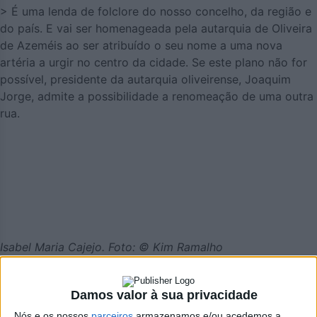
> É uma lenda de folclore do nosso concelho, da região e
do país. E vai ser homenageada pela autarquia de Oliveira
de Azeméis ao ser atribuído o seu nome a uma nova
artéria a urgir no centro da cidade. Se este plano não for
possível, presidente da autarquia oliveirense, Joaquim
Jorge, admite a possibilidade a renomeação de uma outra
rua.
Isabel Maria Cajejo. Foto: © Kim Ramalho
Damos valor à sua privacidade
Nós e os nossos
parceiros
armazenamos e/ou acedemos a