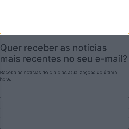
GNR divulga imagens da
megaoperação que desmantelou
rede de tráfico de droga em
Aveiro e Porto (vídeo)
Quer receber as notícias
mais recentes no seu e-mail?
Receba as notícias do dia e as atualizações de última
hora.
Nome
Apelido