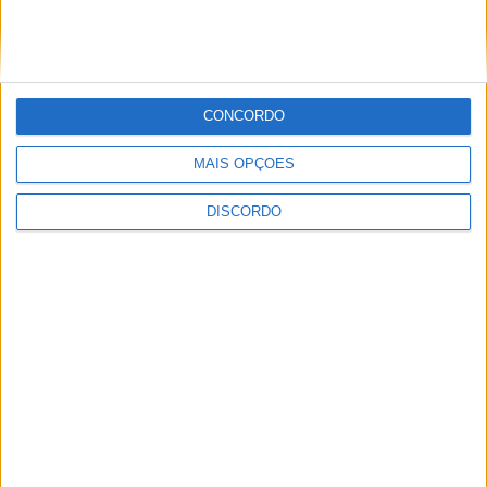
Castelo Branco
Seguinte
As emoções e o sprint final de Luís Gomes na
vitória da 7.ª etapa da Volta a Portugal em Bicicleta
Next
CONCORDO
LEIA TAMBÉM
MAIS OPÇÕES
Futebol
DISCORDO
UD Oliveirense
estreia-se na Liga 3
com empate (0-0) e
Pedro Ribeiro destaca
“ansiedade normal”
Sociedade
Do bullying a três
cirurgias aos olhos: o
drama da oliveirense