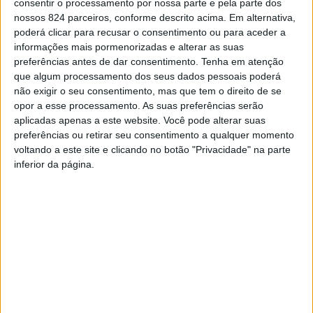
consentir o processamento por nossa parte e pela parte dos
nossos 824 parceiros, conforme descrito acima. Em alternativa,
Azemeis.net
poderá clicar para recusar o consentimento ou para aceder a
8 de Agosto de 2022, 10:37
informações mais pormenorizadas e alterar as suas
preferências antes de dar consentimento.
Tenha em atenção
que algum processamento dos seus dados pessoais poderá
não exigir o seu consentimento, mas que tem o direito de se
A
opor a esse processamento. As suas preferências serão
equipa Kelly/Simoldes/UDO, esteve em
aplicadas apenas a este website. Você pode alterar suas
preferências ou retirar seu consentimento a qualquer momento
destaque na etapa da Serra da Estrela. Luís
voltando a este site e clicando no botão "Privacidade" na parte
Gomes, integrou a escapada do dia e apenas
inferior da página.
foi alcançado em plena subida à Torre.
Esta difícil jornada, ligou a Sertã ao alto da Torre na
Covilhã na distância de 159 km. O dia arrancou a grande
velocidade, até que uma fuga de nove elementos vingou.
Luís Gomes, foi o representante oliveirense na fuga, que
vingou durante praticamente a totalidade da etapa.
Publicidade